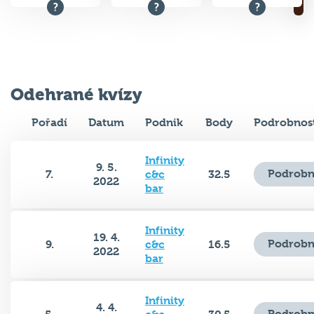
Odehrané kvízy
Pořadí
Datum
Podnik
Body
Podrobnos
Infinity
9. 5.
Podrobn
7.
c&c
32.5
2022
bar
Infinity
19. 4.
Podrobn
9.
c&c
16.5
2022
bar
Infinity
4. 4.
Podrobn