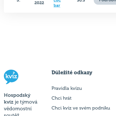
5.
c&c
30.5
2022
bar
Důležité odkazy
Pravidla kvízu
Hospodský
Chci hrát
kvíz
je týmová
Chci kvíz ve svém podniku
vědomostní
soutěž