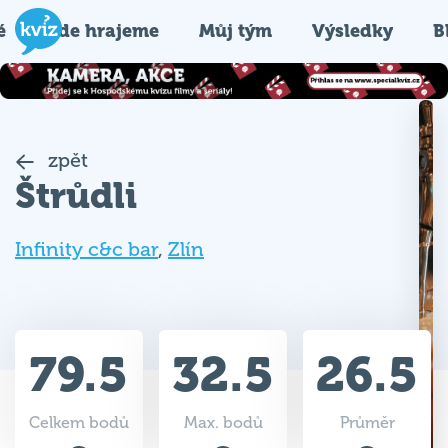
é
Kde hrajeme
Můj tým
Výsledky
B
zpět
Štrůdli
Infinity c&c bar
,
Zlín
79.5
32.5
26.5
Celkem bodů
Max. bodů
Průměr