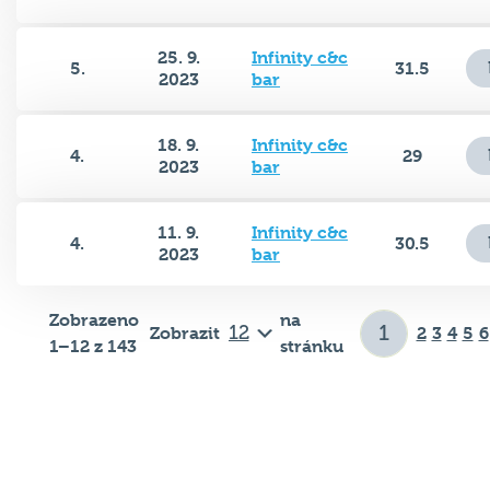
25. 9.
Infinity c&c
5.
31.5
2023
bar
18. 9.
Infinity c&c
4.
29
2023
bar
11. 9.
Infinity c&c
4.
30.5
2023
bar
Zobrazeno
na
Zobrazit
2
3
4
5
6
1–12 z 143
stránku