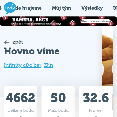
é
Kde hrajeme
Můj tým
Výsledky
B
zpět
Hovno víme
Infinity c&c bar
,
Zlín
4662
50
32.6
Celkem bodů
Max. bodů
Průměr