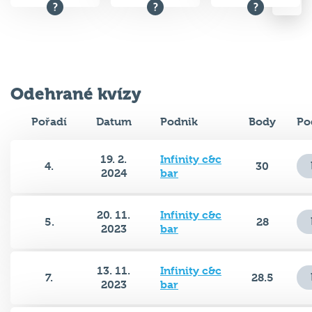
Odehrané kvízy
Pořadí
Datum
Podnik
Body
Po
19. 2.
Infinity c&c
4.
30
2024
bar
20. 11.
Infinity c&c
5.
28
2023
bar
13. 11.
Infinity c&c
7.
28.5
2023
bar