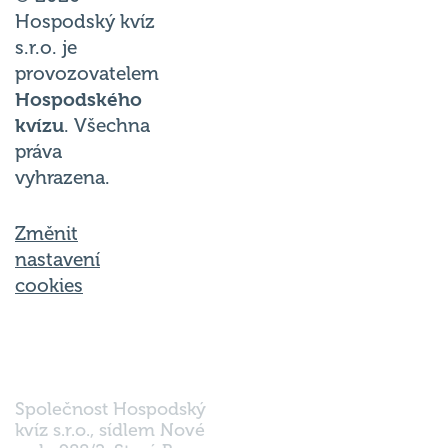
Hospodský kvíz
s.r.o. je
provozovatelem
Hospodského
kvízu
. Všechna
práva
vyhrazena.
Změnit
nastavení
cookies
Společnost Hospodský
kvíz s.r.o., sídlem Nové