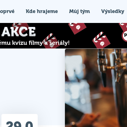
oprvé
Kde hrajeme
Můj tým
Výsledky
29.0