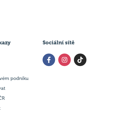
kazy
Sociální sítě
 svém podniku
vat
ČR
t