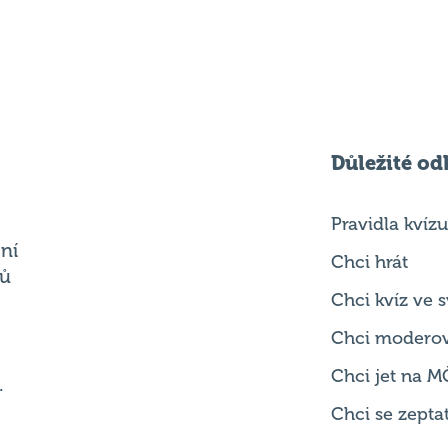
Důležité od
Pravidla kvízu
ní
Chci hrát
ků
Chci kvíz ve
Chci modero
Chci jet na M
.
Chci se zepta