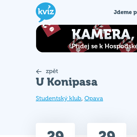
Jdeme p
zpět
U Konipasa
Studentský klub
,
Opava
29
29