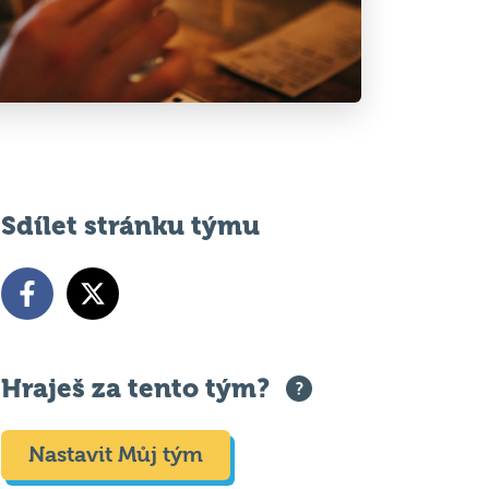
Sdílet stránku týmu
Hraješ za tento tým?
Nastavit Můj tým