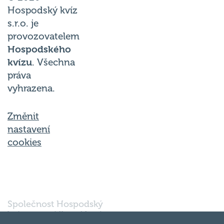
Hospodský kvíz
s.r.o. je
provozovatelem
Hospodského
kvízu
. Všechna
práva
vyhrazena.
Změnit
nastavení
cookies
Společnost Hospodský
kvíz s.r.o., sídlem Nové