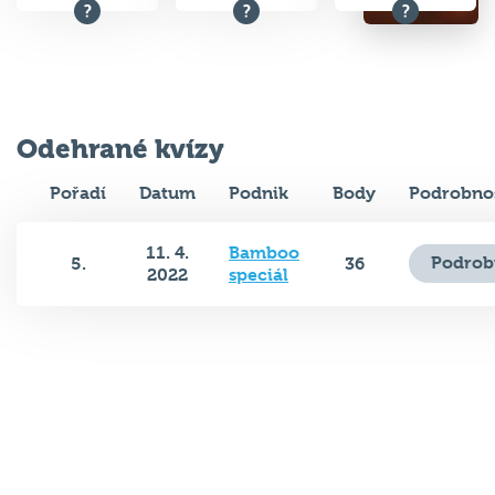
Odehrané kvízy
Pořadí
Datum
Podnik
Body
Podrobnos
11. 4.
Bamboo
Podrob
5.
36
2022
speciál