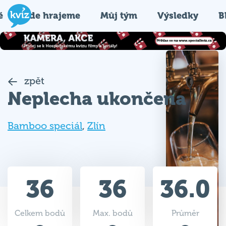
é
Kde hrajeme
Můj tým
Výsledky
B
zpět
Neplecha ukončena
Bamboo speciál
,
Zlín
36
36
36.0
Celkem bodů
Max. bodů
Průměr