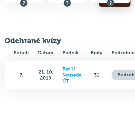
Odehrané kvízy
Pořadí
Datum
Podnik
Body
Podrobnos
Bar U
21. 10.
Podrob
7.
Souseda
31
2019
ÚT