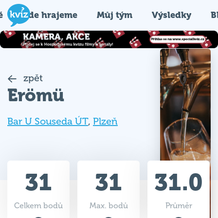
é
Kde hrajeme
Můj tým
Výsledky
B
zpět
Erömü
Bar U Souseda ÚT
,
Plzeň
31
31
31.0
Celkem bodů
Max. bodů
Průměr