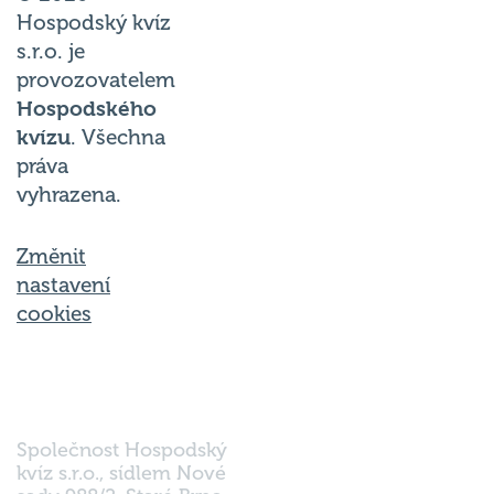
Hospodský kvíz
s.r.o. je
provozovatelem
Hospodského
kvízu
. Všechna
práva
vyhrazena.
Změnit
nastavení
cookies
Společnost Hospodský
kvíz s.r.o., sídlem Nové