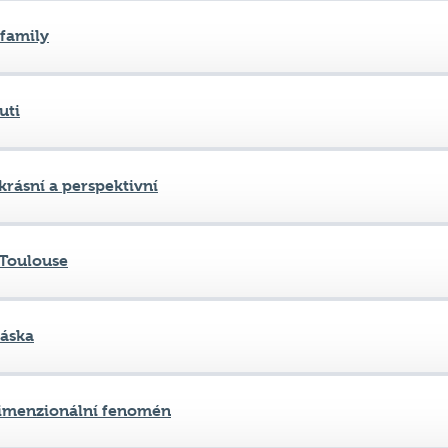
uti
krásní a perspektivní
Toulouse
láska
imenzionální fenomén
eam