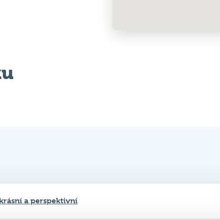
ku
krásní a perspektivní
 family