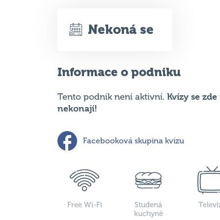
Informace o podniku
Kvízy se zd
Tento podnik není aktivní.
nekonají!
Facebooková skupina kvízu
Free Wi-Fi
Studená
Televi
kuchyně