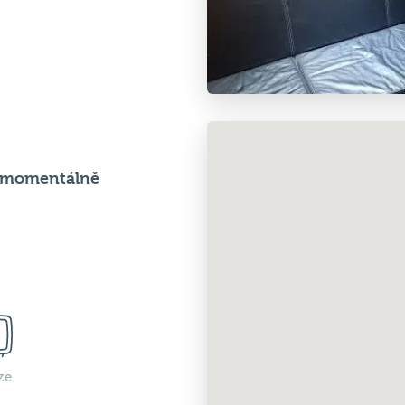
e momentálně
ze