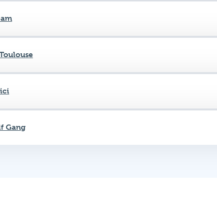
Toulouse
ici
f Gang
Důležité od
Pravidla kvízu