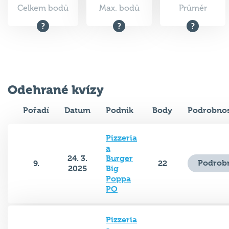
Odehrané kvízy
Pořadí
Datum
Podnik
Body
Podrobnos
Pizzeria
a
24. 3.
Burger
Podrobn
9.
22
2025
Big
Poppa
PO
Pizzeria
a