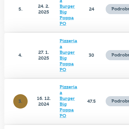
24. 2.
Burger
Podrobn
5.
24
2025
Big
Poppa
PO
Pizzeria
a
27. 1.
Burger
Podrobn
4.
30
2025
Big
Poppa
PO
Pizzeria
a
16. 12.
Burger
Podrobn
3.
47.5
2024
Big
Poppa
PO
Horká