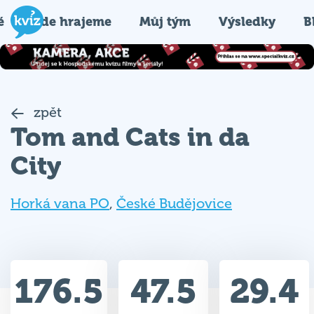
é
Kde hrajeme
Můj tým
Výsledky
B
zpět
Tom and Cats in da
City
Horká vana PO
,
České Budějovice
176.5
47.5
29.4
Celkem bodů
Max. bodů
Průměr