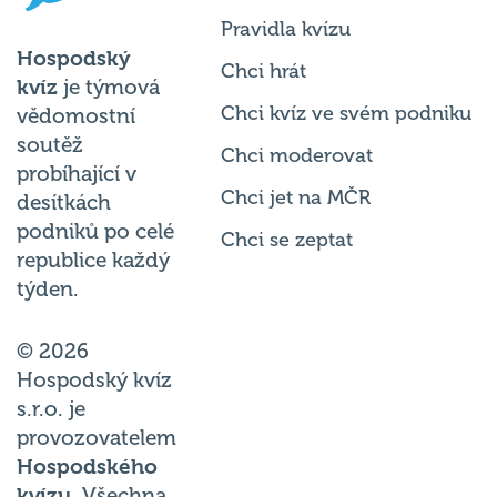
Pravidla kvízu
Hospodský
Chci hrát
kvíz
je týmová
Chci kvíz ve svém podniku
vědomostní
soutěž
Chci moderovat
probíhající v
Chci jet na MČR
desítkách
podniků po celé
Chci se zeptat
republice každý
týden.
© 2026
Hospodský kvíz
s.r.o. je
provozovatelem
Hospodského
kvízu
. Všechna