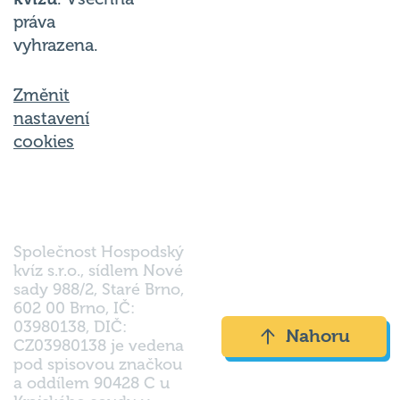
práva
vyhrazena.
Změnit
nastavení
cookies
Společnost Hospodský
kvíz s.r.o., sídlem Nové
sady 988/2, Staré Brno,
602 00 Brno, IČ:
03980138, DIČ:
Nahoru
CZ03980138 je vedena
pod spisovou značkou
a oddílem 90428 C u
Krajského soudu v