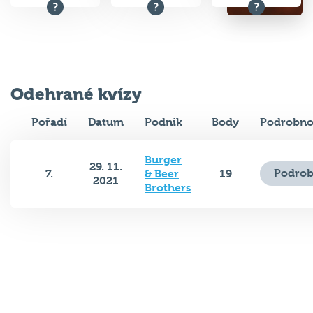
Odehrané kvízy
Pořadí
Datum
Podnik
Body
Podrobno
Burger
29. 11.
Podrob
7.
& Beer
19
2021
Brothers