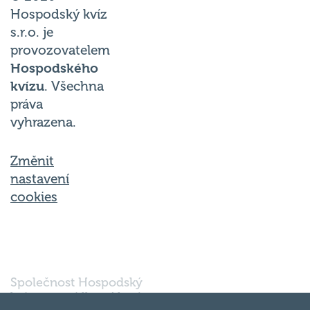
Hospodský kvíz
s.r.o. je
provozovatelem
Hospodského
kvízu
. Všechna
práva
vyhrazena.
Změnit
nastavení
cookies
Společnost Hospodský
kvíz s.r.o., sídlem Nové