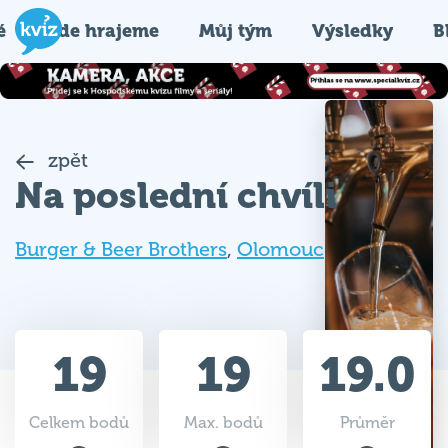
é
Kde hrajeme
Můj tým
Výsledky
B
zpět
Na poslední chvíli
Burger & Beer Brothers
,
Olomouc
19
19
19.0
Celkem bodů
Max. bodů
Průměr