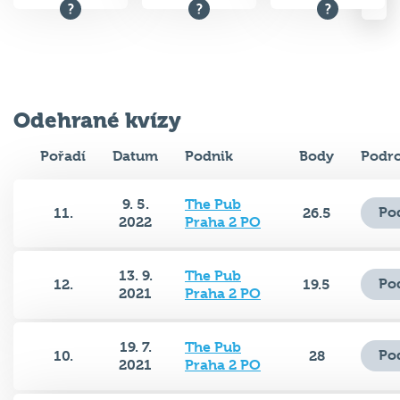
Odehrané kvízy
Pořadí
Datum
Podnik
Body
Podro
9. 5.
The Pub
Po
11.
26.5
2022
Praha 2 PO
13. 9.
The Pub
Po
12.
19.5
2021
Praha 2 PO
19. 7.
The Pub
Po
10.
28
2021
Praha 2 PO