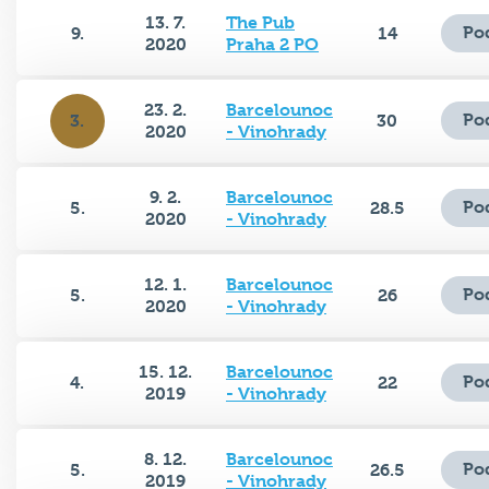
13. 7.
The Pub
Po
9.
14
2020
Praha 2 PO
23. 2.
Barcelounoc
Po
3.
30
2020
- Vinohrady
9. 2.
Barcelounoc
Po
5.
28.5
2020
- Vinohrady
12. 1.
Barcelounoc
Po
5.
26
2020
- Vinohrady
15. 12.
Barcelounoc
Po
4.
22
2019
- Vinohrady
8. 12.
Barcelounoc
Po
5.
26.5
2019
- Vinohrady