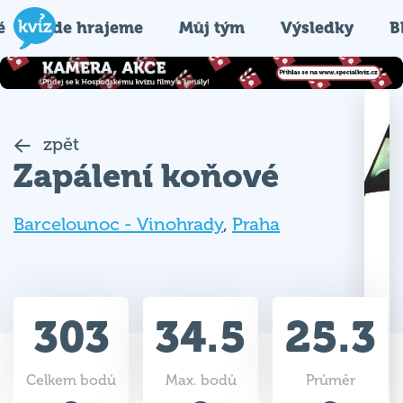
é
Kde hrajeme
Můj tým
Výsledky
B
zpět
Zapálení koňové
Barcelounoc - Vinohrady
,
Praha
303
34.5
25.3
Celkem bodů
Max. bodů
Průměr