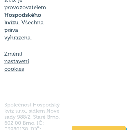
provozovatelem
Hospodského
kvízu
. Všechna
práva
vyhrazena.
Změnit
nastavení
cookies
Společnost Hospodský
kvíz s.r.o., sídlem Nové
sady 988/2, Staré Brno,
602 00 Brno, IČ:
03980138, DIČ:
Nahoru
CZ03980138 je vedena