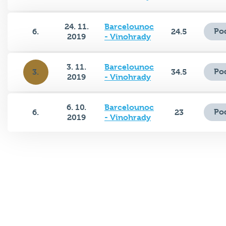
24. 11.
Barcelounoc
Po
6.
24.5
2019
- Vinohrady
3. 11.
Barcelounoc
Po
3.
34.5
2019
- Vinohrady
6. 10.
Barcelounoc
Po
6.
23
2019
- Vinohrady