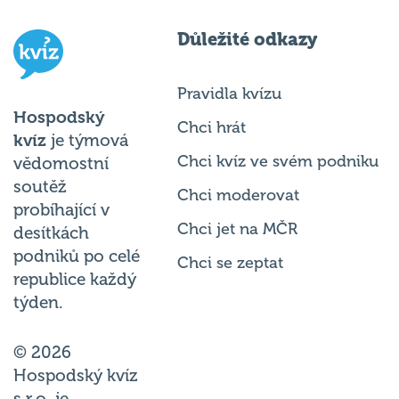
Důležité odkazy
Pravidla kvízu
Hospodský
Chci hrát
kvíz
je týmová
Chci kvíz ve svém podniku
vědomostní
soutěž
Chci moderovat
probíhající v
Chci jet na MČR
desítkách
podniků po celé
Chci se zeptat
republice každý
týden.
© 2026
Hospodský kvíz
s.r.o. je