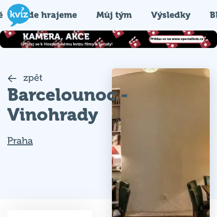
é
Kde hrajeme
Můj tým
Výsledky
B
zpět
Barcelounoc -
Vinohrady
Praha