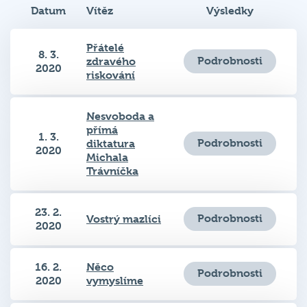
Přátelé
8. 3.
Podrobnosti
zdravého
2020
riskování
Nesvoboda a
přímá
1. 3.
Podrobnosti
diktatura
2020
Michala
Trávníčka
23. 2.
Podrobnosti
Vostrý mazlíci
2020
16. 2.
Něco
Podrobnosti
2020
vymyslíme