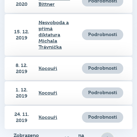
Nesvoboda a
přímá
15. 12.
Podrobnosti
diktatura
2019
Michala
Trávníčka
8. 12.
Podrobnosti
Kocouři
2019
1. 12.
Podrobnosti
Kocouři
2019
24. 11.
Podrobnosti
Kocouři
2019
Zobrazeno
na
Zobrazit
2
3
4
5
6
1–12 z 88
stránku