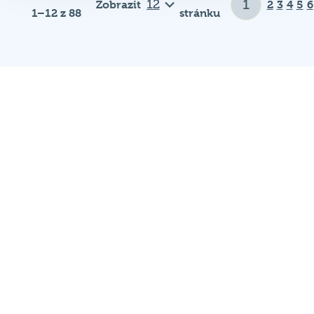
Důležité odkazy
Pravidla kvízu
Hospodský
Chci hrát
kvíz
je týmová
Chci kvíz ve svém podniku
vědomostní
soutěž
Chci moderovat
probíhající v
Chci jet na MČR
desítkách
podniků po celé
Chci se zeptat
republice každý