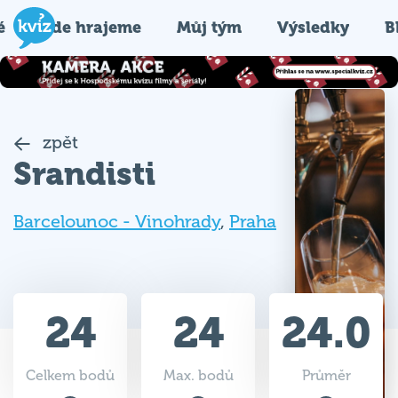
é
Kde hrajeme
Můj tým
Výsledky
B
zpět
Srandisti
Barcelounoc - Vinohrady
,
Praha
24
24
24.0
Celkem bodů
Max. bodů
Průměr