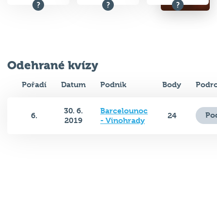
Odehrané kvízy
Pořadí
Datum
Podnik
Body
Podro
30. 6.
Barcelounoc
Po
6.
24
2019
- Vinohrady