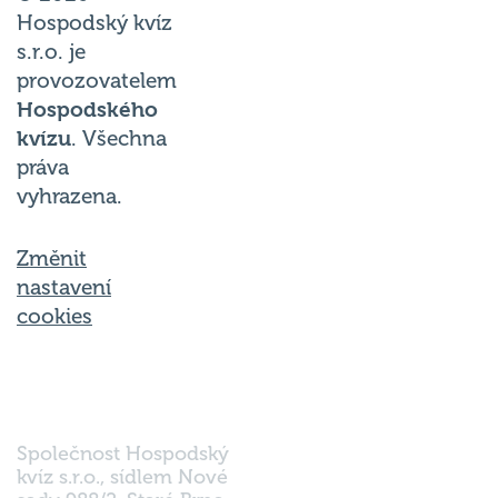
Hospodský kvíz
s.r.o. je
provozovatelem
Hospodského
kvízu
. Všechna
práva
vyhrazena.
Změnit
nastavení
cookies
Společnost Hospodský
kvíz s.r.o., sídlem Nové
sady 988/2, Staré Brno,