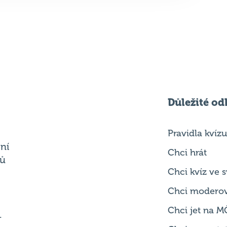
Důležité od
Pravidla kvízu
ní
Chci hrát
ků
Chci kvíz ve
Chci modero
Chci jet na M
.