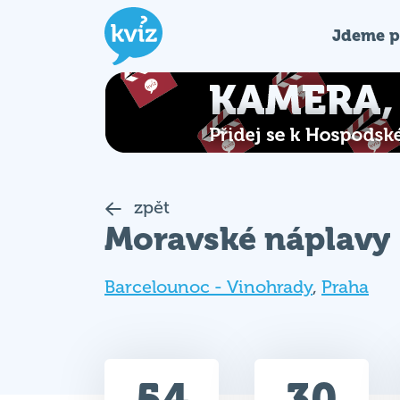
Jdeme p
zpět
Moravské náplavy
Barcelounoc - Vinohrady
,
Praha
54
30