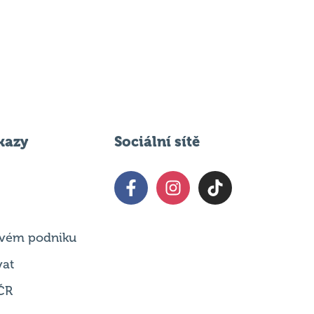
kazy
Sociální sítě
 svém podniku
vat
ČR