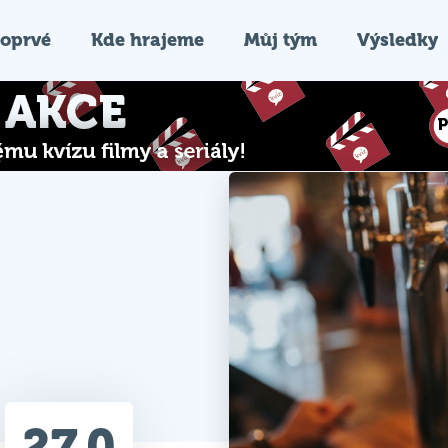
oprvé
Kde hrajeme
Můj tým
Výsledky
27.0