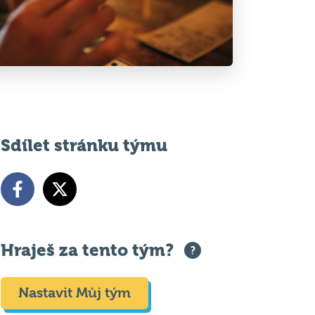
Sdílet stránku týmu
Hraješ za tento tým?
Nastavit Můj tým