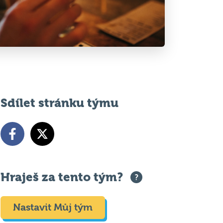
Sdílet stránku týmu
Hraješ za tento tým?
Nastavit Můj tým