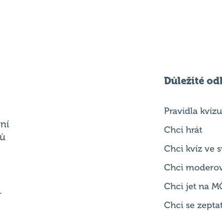
Důležité od
Pravidla kvízu
ní
Chci hrát
ků
Chci kvíz ve
Chci modero
Chci jet na M
.
Chci se zepta