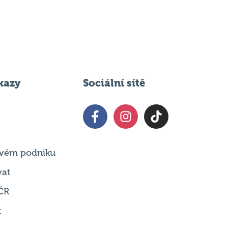
kazy
Sociální sítě
 svém podniku
vat
ČR
t