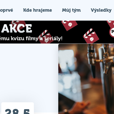
oprvé
Kde hrajeme
Můj tým
Výsledky
28.5