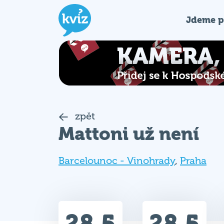
Jdeme p
zpět
Mattoni už není
Barcelounoc - Vinohrady
,
Praha
28.5
28.5