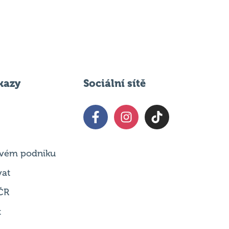
kazy
Sociální sítě
 svém podniku
vat
ČR
t