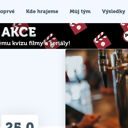
oprvé
Kde hrajeme
Můj tým
Výsledky
25.0