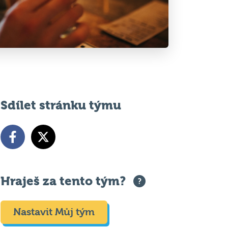
Sdílet stránku týmu
Hraješ za tento tým?
Nastavit Můj tým