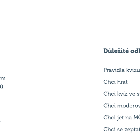
Důležité od
Pravidla kvízu
ní
Chci hrát
ků
Chci kvíz ve
Chci modero
Chci jet na M
.
Chci se zepta