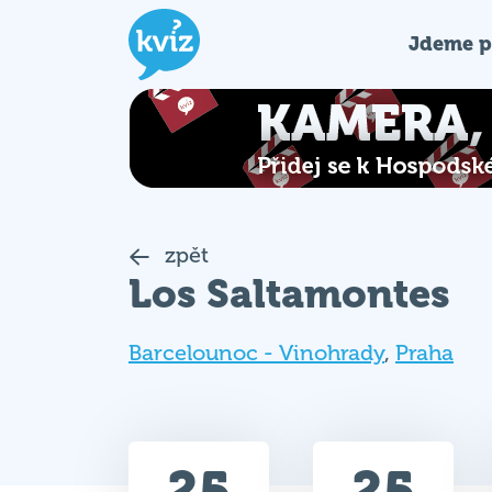
Jdeme p
zpět
Los Saltamontes
Barcelounoc - Vinohrady
,
Praha
25
25