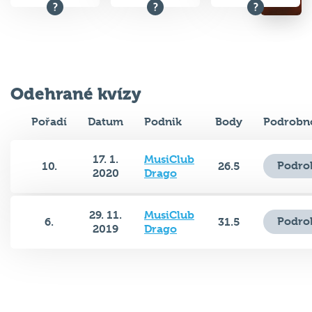
Odehrané kvízy
Pořadí
Datum
Podnik
Body
Podrobno
17. 1.
MusiClub
Podro
10.
26.5
2020
Drago
29. 11.
MusiClub
Podro
6.
31.5
2019
Drago