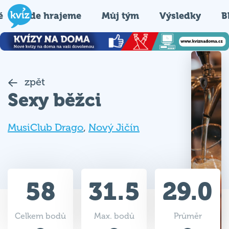
é
Kde hrajeme
Můj tým
Výsledky
B
zpět
Sexy běžci
MusiClub Drago
,
Nový Jičín
58
31.5
29.0
Celkem bodů
Max. bodů
Průměr