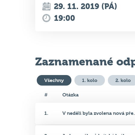
Zaznamenané odp
Všechny
1. kolo
2. kolo
#
Otázka
1.
V neděli byla zvolena nová pře..
2.
Jeden ze členů britské královs..