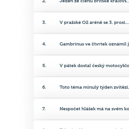
3.
V pražské O2 aréně se 3. prosi...
4.
Gambrinus ve čtvrtek oznámil j.
5.
V pátek dostal český motocyklo.
6.
Toto téma minulý týden zvítězi.
7.
Nespočet hlášek má na svém kon
8.
Televize Nova a sportovní přen.