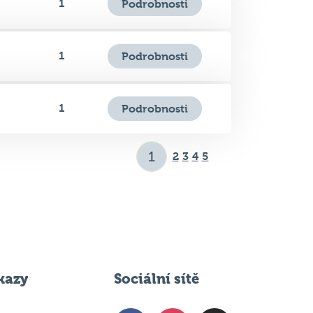
1
Podrobnosti
1
Podrobnosti
2
3
4
5
kazy
Sociální sítě