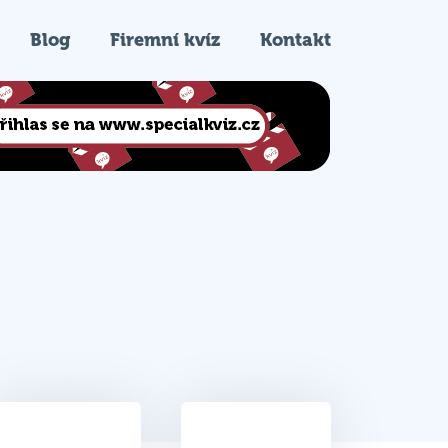
Blog
Firemní kvíz
Kontakt
31.5
6.
Celkem bodů
Pořadí na kvízu