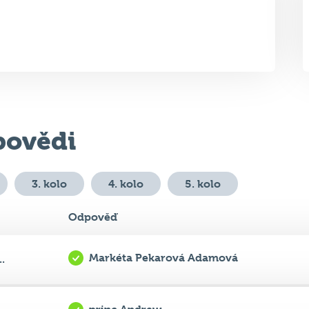
ovědi
3. kolo
4. kolo
5. kolo
Odpověď
Markéta Pekarová Adamová
.
princ Andrew
.