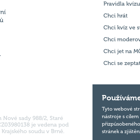
Chci kvíz ve
Chci modero
Chci jet na M
.
Chci se zepta
m Nové sady 988/2, Staré
Používáme
 CZ03980138 je vedena pod
 Krajského soudu v Brně.
Tyto webové str
nástroje s cílem
přizpůsobeného
stránek a zjiště