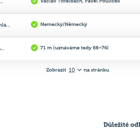
Nemecký/Německý
á...
71 m (uznáváme tedy 68–74)
..
Zobrazit
na stránku
Důležité od
Pravidla kvízu
ní
Chci hrát
ků