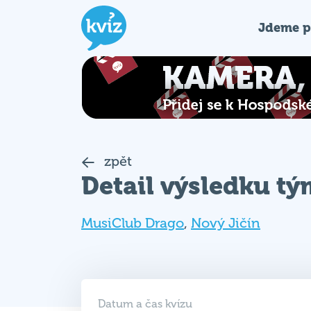
Jdeme p
zpět
Detail výsledku t
MusiClub Drago
,
Nový Jičín
Datum a čas kvízu
29. 11. 2019 (PÁ)
19:00