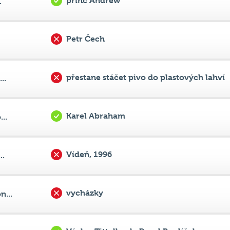
Petr Čech
přestane stáčet pivo do plastových lahví
..
Karel Abraham
..
Vídeň, 1996
..
vycházky
...
Václav Tittelbach, Pavel Poulíček
..