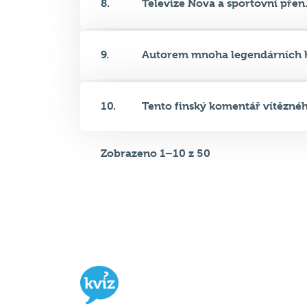
9.
Autorem mnoha legendárních hl
10.
Tento finský komentář vítěznéh.
Zobrazeno 1–10 z 50
Hospodský kvíz
je týmová vědomost
soutěž probíhající v desítkách podni