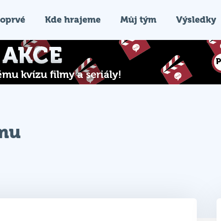
oprvé
Kde hrajeme
Můj tým
Výsledky
ýmu