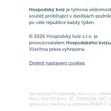
po celé republice každý týden.
© 2026 Hospodský kvíz s.r.o. je
provozovatelem
Hospodského kvízu
Všechna práva vyhrazena.
Změnit nastavení cookies
Společnost Hospodský kvíz s.r.o., sídle
Brno, 602 00 Brno, IČ: 03980138, DIČ:
spisovou značkou a oddílem 90428 C u