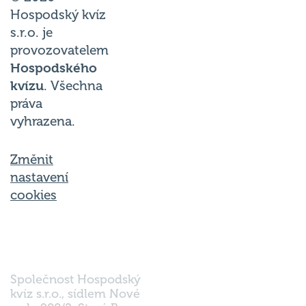
Hospodský kvíz
s.r.o. je
provozovatelem
Hospodského
kvízu
. Všechna
práva
vyhrazena.
Změnit
nastavení
cookies
Společnost Hospodský
kvíz s.r.o., sídlem Nové