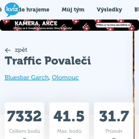
é
Kde hrajeme
Můj tým
Výsledky
B
zpět
Traffic Povaleči
Bluesbar Garch
,
Olomouc
7332
41.5
31.7
Celkem bodů
Max. bodů
Průměr