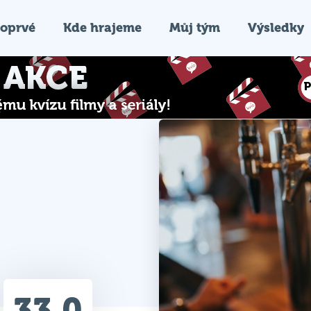
oprvé
Kde hrajeme
Můj tým
Výsledky
33.0