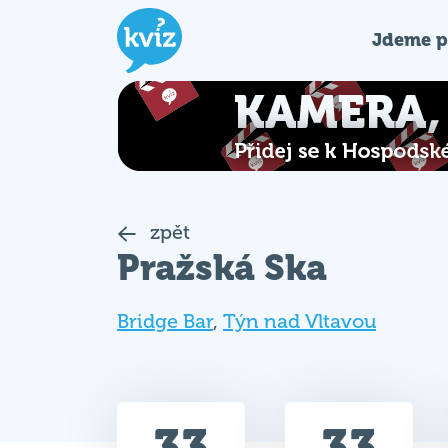
Jdeme p
zpět
Pražská Ska
Bridge Bar
,
Týn nad Vltavou
33
33