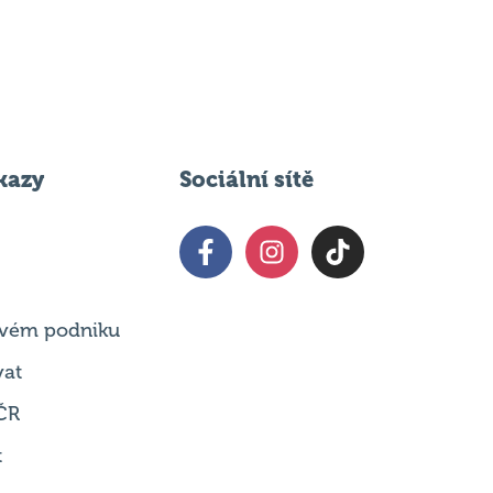
kazy
Sociální sítě
 svém podniku
vat
ČR
t