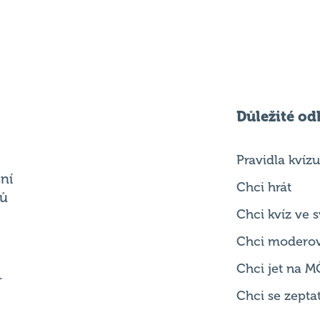
Důležité od
Pravidla kvízu
ní
Chci hrát
ků
Chci kvíz ve
Chci modero
Chci jet na M
.
Chci se zepta