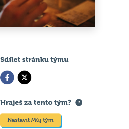
Sdílet stránku týmu
Hraješ za tento tým?
Nastavit Můj tým