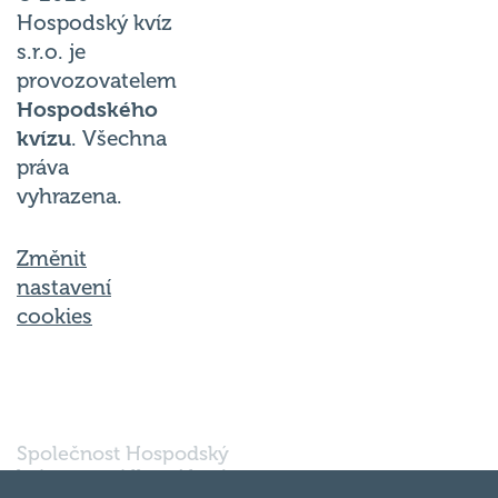
Hospodský kvíz
s.r.o. je
provozovatelem
Hospodského
kvízu
. Všechna
práva
vyhrazena.
Změnit
nastavení
cookies
Společnost Hospodský
kvíz s.r.o., sídlem Nové