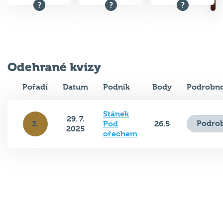
Odehrané kvízy
Pořadí
Datum
Podnik
Body
Podrobno
Stánek
29. 7.
Podrob
3.
Pod
26.5
2025
ořechem