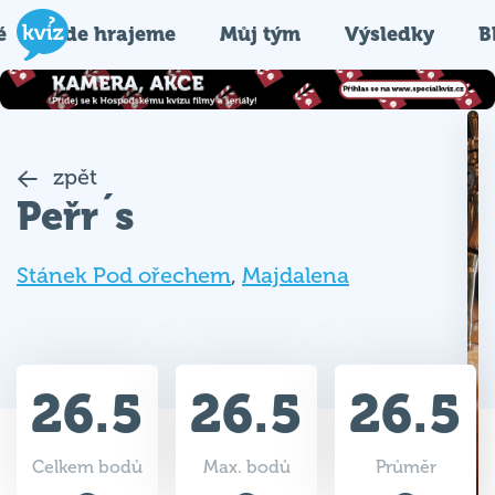
é
Kde hrajeme
Můj tým
Výsledky
B
zpět
Peřr´s
Stánek Pod ořechem
,
Majdalena
26.5
26.5
26.5
Celkem bodů
Max. bodů
Průměr