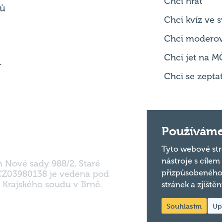
Chci hrát
ků
Chci kvíz ve
Chci modero
Chci jet na M
.
Chci se zepta
Používáme
Tyto webové str
nástroje s cílem
m Nové sady 988/2, Staré
přizpůsobeného
 CZ03980138 je vedena pod
 Krajského soudu v Brně.
stránek a zjiště
Souhlasím
Up