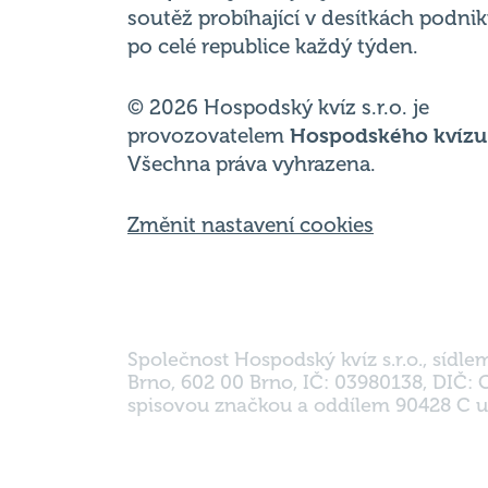
soutěž probíhající v desítkách podni
po celé republice každý týden.
© 2026 Hospodský kvíz s.r.o. je
provozovatelem
Hospodského kvízu
Všechna práva vyhrazena.
Změnit nastavení cookies
Společnost Hospodský kvíz s.r.o., sídle
Brno, 602 00 Brno, IČ: 03980138, DIČ:
spisovou značkou a oddílem 90428 C u