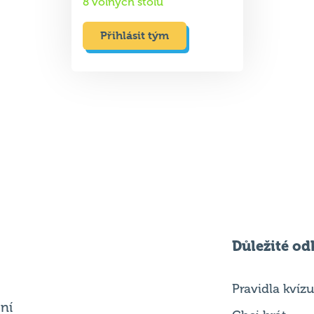
8 volných stolů
Přihlásit tým
Důležité od
Pravidla kvízu
ní