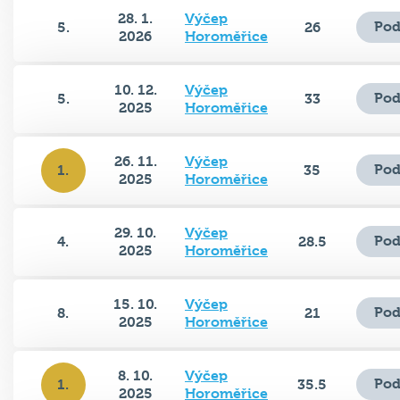
28. 1.
Výčep
Pod
5.
26
2026
Horoměřice
10. 12.
Výčep
Pod
5.
33
2025
Horoměřice
26. 11.
Výčep
Pod
1.
35
2025
Horoměřice
29. 10.
Výčep
Pod
4.
28.5
2025
Horoměřice
15. 10.
Výčep
Pod
8.
21
2025
Horoměřice
8. 10.
Výčep
Pod
1.
35.5
2025
Horoměřice