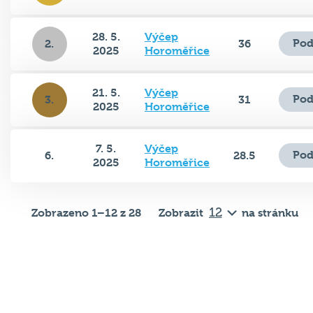
28. 5.
Výčep
Pod
2.
36
2025
Horoměřice
21. 5.
Výčep
Pod
3.
31
2025
Horoměřice
7. 5.
Výčep
Pod
6.
28.5
2025
Horoměřice
Zobrazeno 1–12 z 28
Zobrazit
na stránku