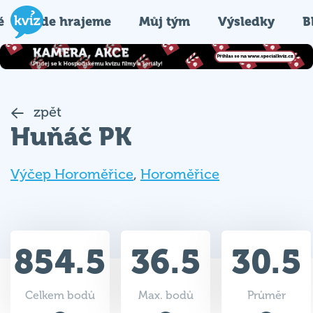
é
Kde hrajeme
Můj tým
Výsledky
B
zpět
Huňáč PK
Výčep Horoměřice
,
Horoměřice
854.5
36.5
30.5
Celkem bodů
Max. bodů
Průměr