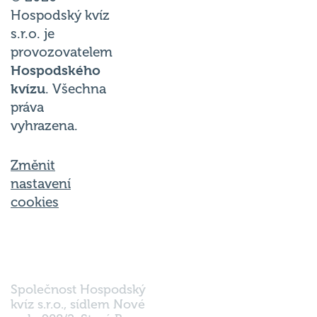
Hospodský kvíz
s.r.o. je
provozovatelem
Hospodského
kvízu
. Všechna
práva
vyhrazena.
Změnit
nastavení
cookies
Společnost Hospodský
kvíz s.r.o., sídlem Nové