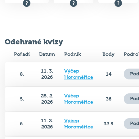
Odehrané kvízy
Pořadí
Datum
Podnik
Body
Podro
11. 3.
Výčep
Pod
8.
14
2026
Horoměřice
25. 2.
Výčep
Pod
5.
36
2026
Horoměřice
11. 2.
Výčep
Pod
6.
32.5
2026
Horoměřice