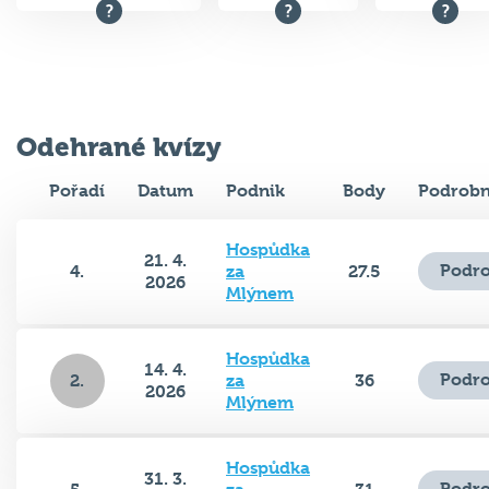
Odehrané kvízy
Pořadí
Datum
Podnik
Body
Podrobn
Hospůdka
21. 4.
Podro
4.
za
27.5
2026
Mlýnem
Hospůdka
14. 4.
Podro
2.
za
36
2026
Mlýnem
Hospůdka
31. 3.
Podro
5.
za
31
2026