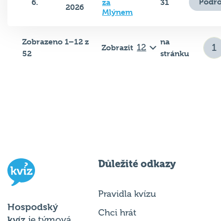
Mlýnem
Zobrazeno 1–12 z
na
Zobrazit
52
stránku
Důležité odkazy
Pravidla kvízu
Hospodský
Chci hrát
kvíz
je týmová