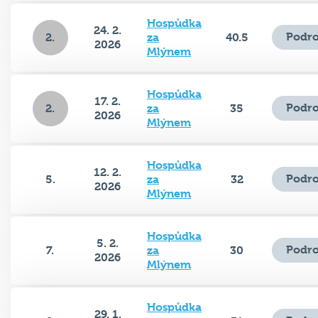
Hospůdka
24. 2.
Podro
2.
za
40.5
2026
Mlýnem
Hospůdka
17. 2.
Podro
2.
za
35
2026
Mlýnem
Hospůdka
12. 2.
Podro
5.
za
32
2026
Mlýnem
Hospůdka
5. 2.
Podro
7.
za
30
2026
Mlýnem
Hospůdka
29. 1.
Podro
6.
za
31
2026