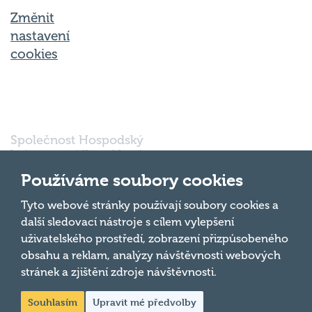
Změnit
nastavení
cookies
Společnost Hospodský
kvíz s.r.o., sídlem Nové
sady 988/2, Staré Brno,
602 00 Brno, IČ:
Používáme soubory cookies
03980138, DIČ:
Nahoru
CZ03980138 je vedena
Tyto webové stránky používají soubory cookies a
pod spisovou značkou
další sledovací nástroje s cílem vylepšení
a oddílem 90428 C u
uživatelského prostředí, zobrazení přizpůsobeného
Krajského soudu v
obsahu a reklam, analýzy návštěvnosti webových
Brně.
stránek a zjištění zdroje návštěvnosti.
Souhlasím
Upravit mé předvolby