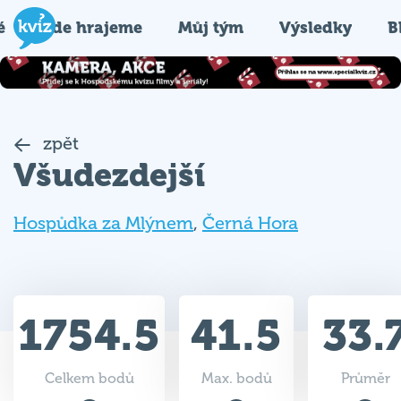
é
Kde hrajeme
Můj tým
Výsledky
B
zpět
Všudezdejší
Hospůdka za Mlýnem
,
Černá Hora
1754.5
41.5
33.
Celkem bodů
Max. bodů
Průměr