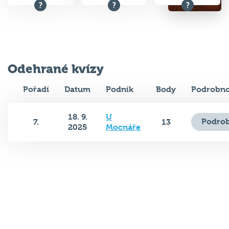
Odehrané kvízy
Pořadí
Datum
Podnik
Body
Podrobno
18. 9.
U
Podrob
7.
13
2025
Mocnáře