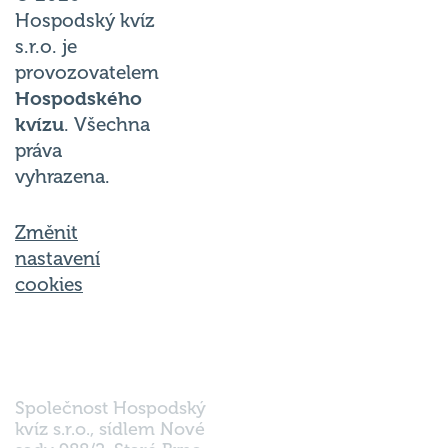
Hospodský kvíz
s.r.o. je
provozovatelem
Hospodského
kvízu
. Všechna
práva
vyhrazena.
Změnit
nastavení
cookies
Společnost Hospodský
kvíz s.r.o., sídlem Nové