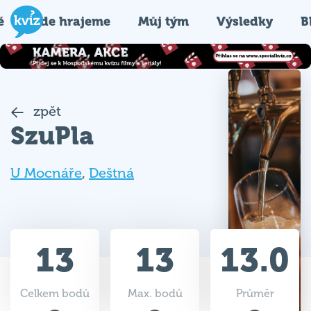
é
Kde hrajeme
Můj tým
Výsledky
B
zpět
SzuPla
U Mocnáře
,
Deštná
13
13
13.0
Celkem bodů
Max. bodů
Průměr