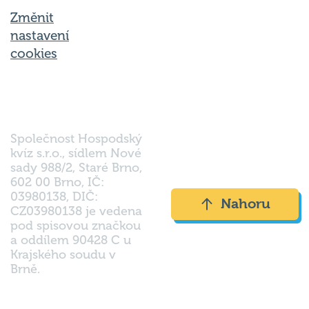
Změnit
nastavení
cookies
Společnost Hospodský
kvíz s.r.o., sídlem Nové
sady 988/2, Staré Brno,
602 00 Brno, IČ:
03980138, DIČ:
Nahoru
CZ03980138 je vedena
pod spisovou značkou
a oddílem 90428 C u
Krajského soudu v
Brně.