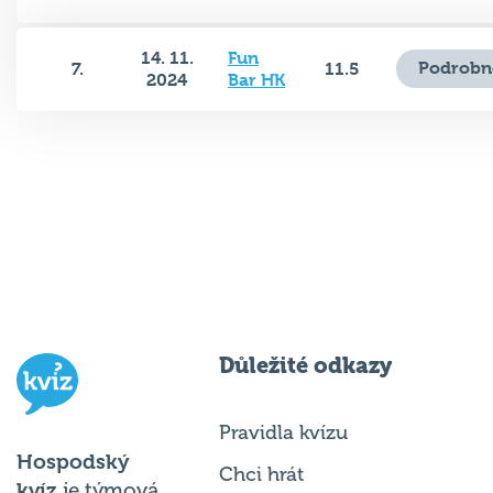
14. 11.
Fun
Podrobn
7.
11.5
2024
Bar HK
Důležité odkazy
Pravidla kvízu
Hospodský
Chci hrát
kvíz
je týmová