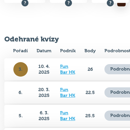
Odehrané kvízy
Pořadí
Datum
Podnik
Body
Podrobnost
10. 4.
Fun
Podrobn
3.
26
2025
Bar HK
20. 3.
Fun
Podrobn
6.
22.5
2025
Bar HK
6. 3.
Fun
Podrobn
5.
25.5
2025
Bar HK