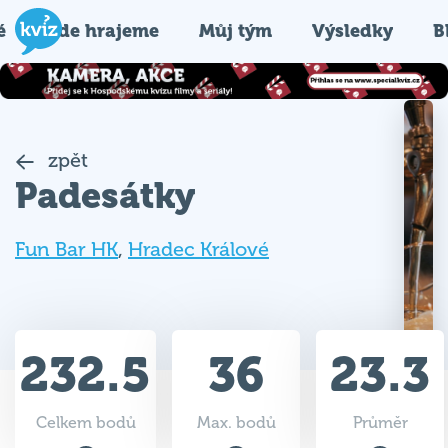
é
Kde hrajeme
Můj tým
Výsledky
B
zpět
Padesátky
Fun Bar HK
,
Hradec Králové
232.5
36
23.3
Celkem bodů
Max. bodů
Průměr