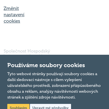
Změnit
nastavení
cookies
Společnost Hospodský
kvíz s.r.o., sídlem Nové
sady 988/2, Staré Brno,
Používáme soubory cookies
602 00 Brno, IČ:
03980138, DIČ:
Nahoru
Tyto webové stránky používají soubory cookies a
CZ03980138 je vedena
další sledovací nástroje s cílem vylepšení
pod spisovou značkou
uživatelského prostředí, zobrazení přizpůsobeného
a oddílem 90428 C u
obsahu a reklam, analýzy návštěvnosti webových
Krajského soudu v
Brně.
stránek a zjištění zdroje návštěvnosti.
Souhlasím
Upravit mé předvolby