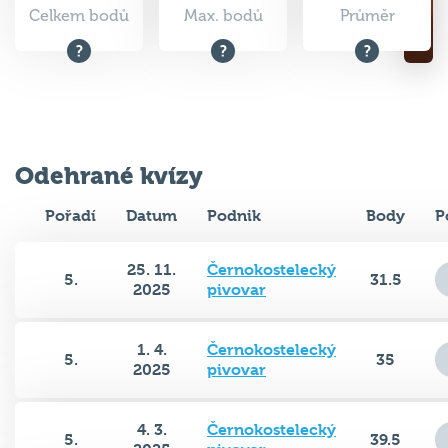
Celkem bodů
Max. bodů
Průměr
Odehrané kvízy
Pořadí
Datum
Podnik
Body
P
25. 11.
Černokostelecký
5.
31.5
2025
pivovar
1. 4.
Černokostelecký
5.
35
2025
pivovar
4. 3.
Černokostelecký
5.
39.5