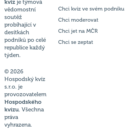
kvíz
je týmová
Chci kvíz ve svém podniku
vědomostní
soutěž
Chci moderovat
probíhající v
Chci jet na MČR
desítkách
podniků po celé
Chci se zeptat
republice každý
týden.
© 2026
Hospodský kvíz
s.r.o. je
provozovatelem
Hospodského
kvízu
. Všechna
práva
vyhrazena.