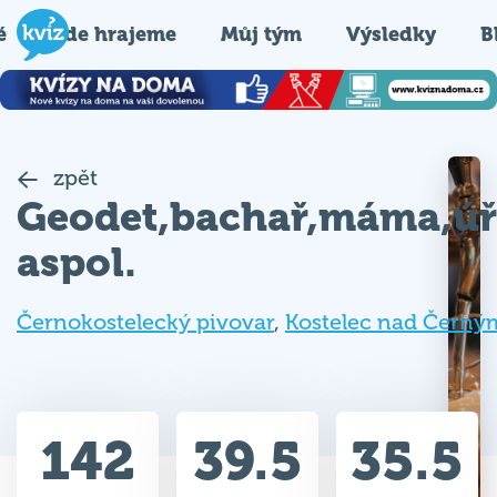
é
Kde hrajeme
Můj tým
Výsledky
B
zpět
Geodet,bachař,máma,úř
aspol.
Černokostelecký pivovar
,
Kostelec nad Černým
142
39.5
35.5