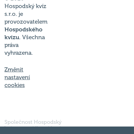
Hospodský kvíz
s.r.o. je
provozovatelem
Hospodského
kvízu
. Všechna
práva
vyhrazena.
Změnit
nastavení
cookies
Společnost Hospodský
kvíz s.r.o., sídlem Nové