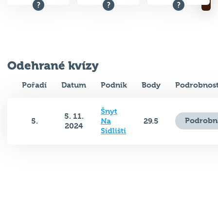
Odehrané kvízy
Pořadí
Datum
Podnik
Body
Podrobnost
Šnyt
5. 11.
Podrobn
5.
Na
29.5
2024
Sídlišti