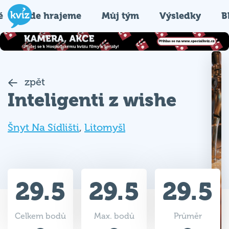
é
Kde hrajeme
Můj tým
Výsledky
B
zpět
Inteligenti z wishe
Šnyt Na Sídlišti
,
Litomyšl
29.5
29.5
29.5
Celkem bodů
Max. bodů
Průměr