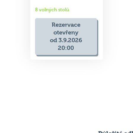
8 volných stolů
Rezervace
otevřeny
od 3.9.2026
20:00