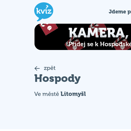
Jdeme p
zpět
Hospody
Ve městě
Litomyšl