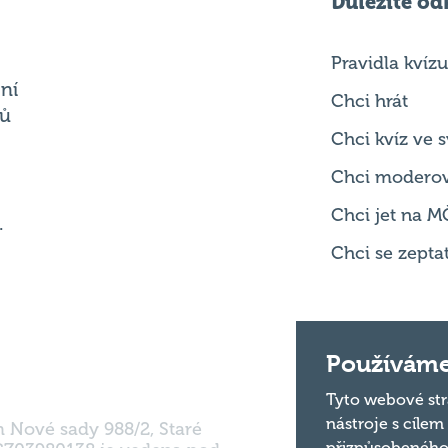
Důležité od
Pravidla kvízu
ní
Chci hrát
ků
Chci kvíz ve
Chci modero
Chci jet na M
.
Chci se zepta
Používáme
Tyto webové str
nástroje s cílem
m Nové sady 988/2, Staré