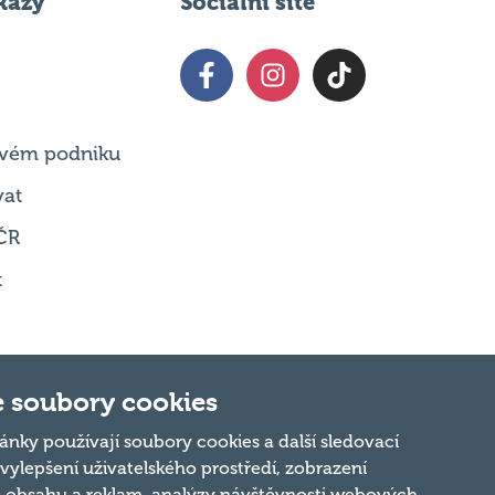
kazy
Sociální sítě
 svém podniku
vat
ČR
t
 soubory cookies
ánky používají soubory cookies a další sledovací
 vylepšení uživatelského prostředí, zobrazení