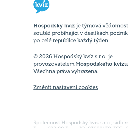
Hospodský kvíz
je týmová vědomost
soutěž probíhající v desítkách podni
po celé republice každý týden.
© 2026 Hospodský kvíz s.r.o. je
provozovatelem
Hospodského kvízu
Všechna práva vyhrazena.
Změnit nastavení cookies
Společnost Hospodský kvíz s.r.o., sídle