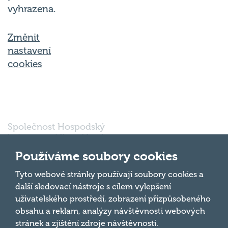
vyhrazena.
Změnit
nastavení
cookies
Společnost Hospodský
kvíz s.r.o., sídlem Nové
sady 988/2, Staré Brno,
Používáme soubory cookies
602 00 Brno, IČ:
03980138, DIČ:
Nahoru
Tyto webové stránky používají soubory cookies a
CZ03980138 je vedena
další sledovací nástroje s cílem vylepšení
pod spisovou značkou
uživatelského prostředí, zobrazení přizpůsobeného
a oddílem 90428 C u
obsahu a reklam, analýzy návštěvnosti webových
Krajského soudu v
Brně.
stránek a zjištění zdroje návštěvnosti.