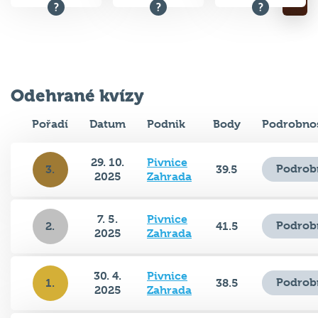
Odehrané kvízy
Pořadí
Datum
Podnik
Body
Podrobnos
29. 10.
Pivnice
Podrob
3.
39.5
2025
Zahrada
7. 5.
Pivnice
Podrob
2.
41.5
2025
Zahrada
30. 4.
Pivnice
Podrob
1.
38.5
2025
Zahrada