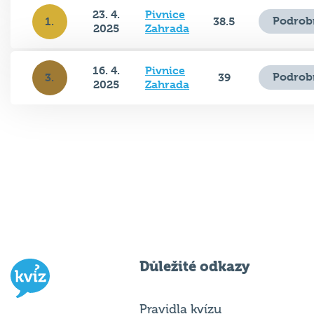
23. 4.
Pivnice
Podrob
1.
38.5
2025
Zahrada
16. 4.
Pivnice
Podrob
3.
39
2025
Zahrada
Důležité odkazy
Pravidla kvízu