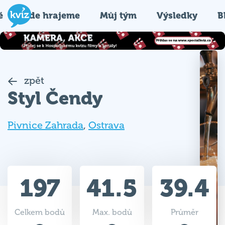
é
Kde hrajeme
Můj tým
Výsledky
B
zpět
Styl Čendy
Pivnice Zahrada
,
Ostrava
197
41.5
39.4
Celkem bodů
Max. bodů
Průměr