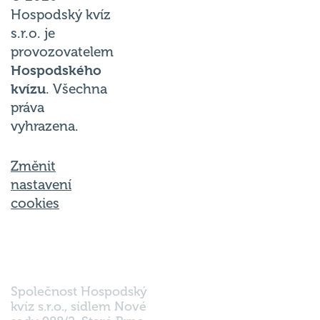
Hospodský kvíz
s.r.o. je
provozovatelem
Hospodského
kvízu
. Všechna
práva
vyhrazena.
Změnit
nastavení
cookies
Společnost Hospodský
kvíz s.r.o., sídlem Nové