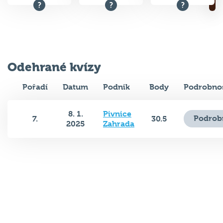
Odehrané kvízy
Pořadí
Datum
Podnik
Body
Podrobnos
8. 1.
Pivnice
Podrob
7.
30.5
2025
Zahrada