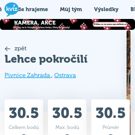
é
Kde hrajeme
Můj tým
Výsledky
B
zpět
Lehce pokročilí
Pivnice Zahrada
,
Ostrava
30.5
30.5
30.5
Celkem bodů
Max. bodů
Průměr