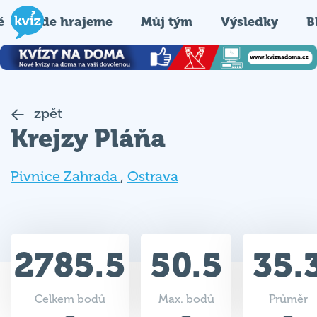
é
Kde hrajeme
Můj tým
Výsledky
B
zpět
Krejzy Pláňa
Pivnice Zahrada
,
Ostrava
2785.5
50.5
35.
Celkem bodů
Max. bodů
Průměr