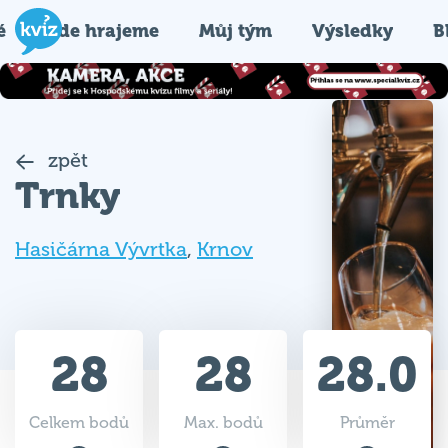
é
Kde hrajeme
Můj tým
Výsledky
B
zpět
Trnky
Hasičárna Vývrtka
,
Krnov
28
28
28.0
Celkem bodů
Max. bodů
Průměr