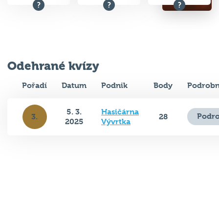
Odehrané kvízy
Pořadí
Datum
Podnik
Body
Podrobn
5. 3.
Hasičárna
Podro
3.
28
2025
Vývrtka