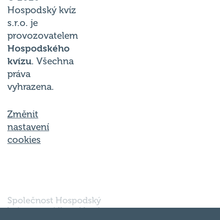
Hospodský kvíz
s.r.o. je
provozovatelem
Hospodského
kvízu
. Všechna
práva
vyhrazena.
Změnit
nastavení
cookies
Společnost Hospodský
kvíz s.r.o., sídlem Nové