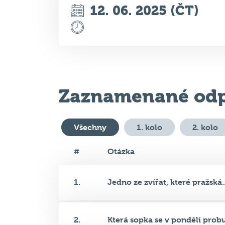
Zaznamenané odp
Všechny
1. kolo
2. kolo
#
Otázka
1.
Jedno ze zvířat, které pražská..
2.
Která sopka se v pondělí probu.
3.
V pondělí byla slavnostně zahá.