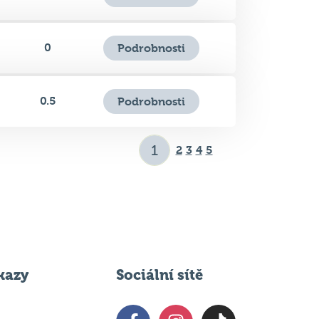
0.5
Podrobnosti
2
3
4
5
kazy
Sociální sítě