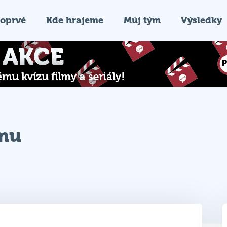
oprvé
Kde hrajeme
Můj tým
Výsledky
ýmu