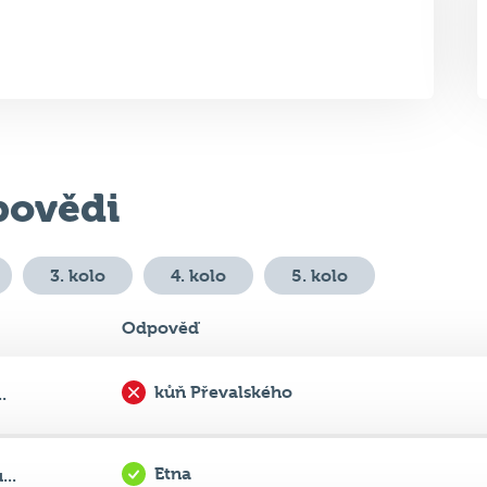
ovědi
3. kolo
4. kolo
5. kolo
Odpověď
kůň Převalského
.
Etna
..
Jakub Prachař
..