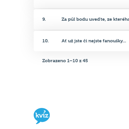
10.
Ať už jste či nejste fanoušky...
Zobrazeno 1–10 z 45
Hospodský kvíz
je týmová vědomost
soutěž probíhající v desítkách podni