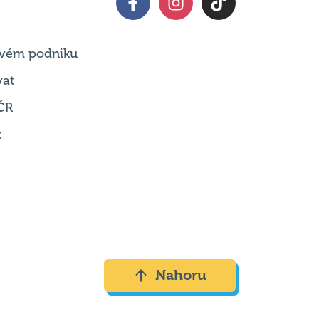
 svém podniku
vat
ČR
t
Nahoru