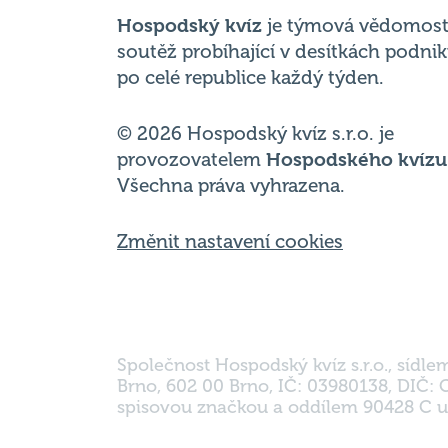
po celé republice každý týden.
© 2026 Hospodský kvíz s.r.o. je
provozovatelem
Hospodského kvízu
Všechna práva vyhrazena.
Změnit nastavení cookies
Společnost Hospodský kvíz s.r.o., sídle
Brno, 602 00 Brno, IČ: 03980138, DIČ:
spisovou značkou a oddílem 90428 C u