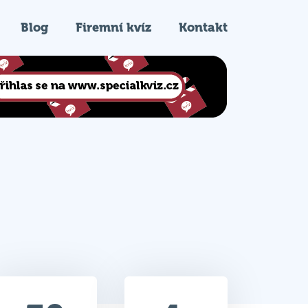
Blog
Firemní kvíz
Kontakt
30
4.
Celkem bodů
Pořadí na kvízu