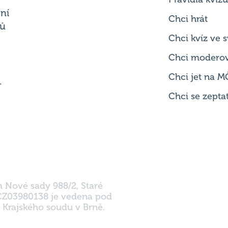
Chci kvíz ve
Chci modero
Chci jet na M
.
Chci se zepta
m Nové sady 988/2, Staré
 CZ03980138 je vedena pod
 Krajského soudu v Brně.