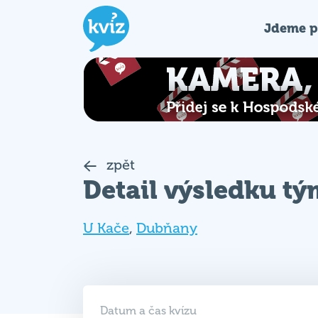
Jdeme p
zpět
Detail výsledku t
U Kače
,
Dubňany
Datum a čas kvízu
12. 06. 2025 (ČT)