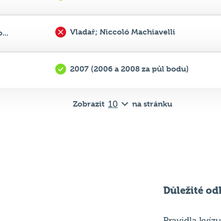
2007 (2006 a 2008 za půl bodu)
Zobrazit
na stránku
Důležité od
Pravidla kvízu
ní
Chci hrát
ků