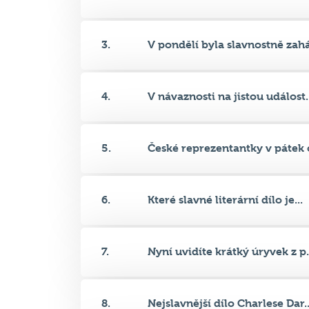
4.
V návaznosti na jistou událost..
5.
České reprezentantky v pátek o
6.
Které slavné literární dílo je...
7.
Nyní uvidíte krátký úryvek z p.
8.
Nejslavnější dílo Charlese Dar..
9.
Za půl bodu uveďte, ze kterého