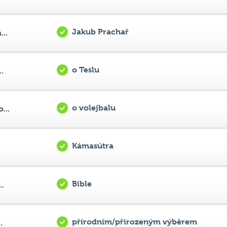
o Teslu
.
o volejbalu
...
Kámasútra
Bible
..
přírodním/přirozeným výběrem
.
Vladař; Niccoló Machiavelli
...