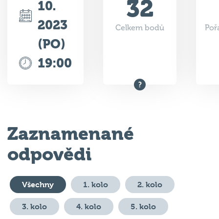
32
10.
2023
Celkem bodů
Poř
(PO)
19:00
Zaznamenané
odpovědi
Všechny
1. kolo
2. kolo
3. kolo
4. kolo
5. kolo