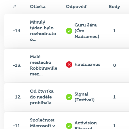
#
Otázka
Odpověď
Body
Minulý
Guru Jára
týden bylo
-14.
(Óm
1
rozhodnuto
Nadsamec)
o...
Malé
městečko
hinduismus
-13.
0
Robbinsville
mez...
Od čtvrtka
Signal
-12.
do neděle
1
(Festival)
probíhala...
Společnost
Activision
-11.
Microsoft v
1
Blizzard