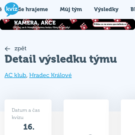
é
Kde hrajeme
Můj tým
Výsledky
B
zpět
Detail výsledku týmu
AC klub
,
Hradec Králové
Datum a čas
kvízu
16.