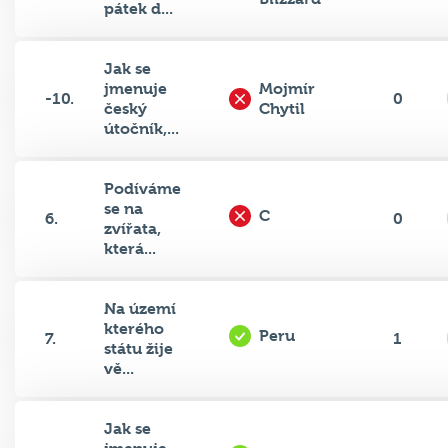
pátek d...
Jak se
jmenuje
Mojmír
-10.
0
český
Chytil
útočník,...
Podíváme
se na
C
6.
0
zvířata,
která...
Na území
kterého
Peru
7.
1
státu žije
vě...
Jak se