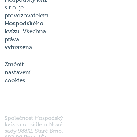
s.r.o. je
provozovatelem
Hospodského
kvízu
. Všechna
práva
vyhrazena.
Změnit
nastavení
cookies
Společnost Hospodský
kvíz s.r.o., sídlem Nové
sady 988/2, Staré Brno,