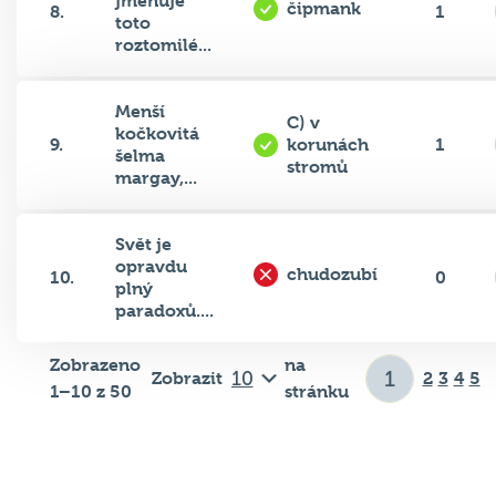
jmenuje
čipmank
8.
1
toto
roztomilé...
Menší
C) v
kočkovitá
9.
korunách
1
šelma
stromů
margay,...
Svět je
opravdu
chudozubí
10.
0
plný
paradoxů....
Zobrazeno
na
Zobrazit
2
3
4
5
1–10 z 50
stránku