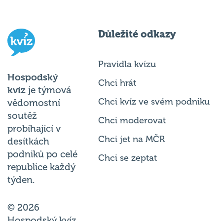
Důležité odkazy
Pravidla kvízu
Hospodský
Chci hrát
kvíz
je týmová
Chci kvíz ve svém podniku
vědomostní
soutěž
Chci moderovat
probíhající v
Chci jet na MČR
desítkách
podniků po celé
Chci se zeptat
republice každý
týden.
© 2026
Hospodský kvíz