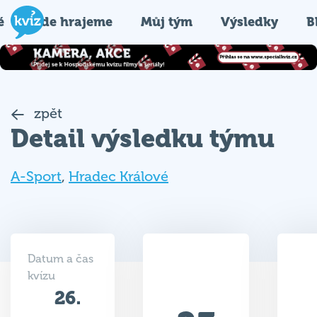
é
Kde hrajeme
Můj tým
Výsledky
B
zpět
Detail výsledku týmu
A-Sport
,
Hradec Králové
Datum a čas
kvízu
26.