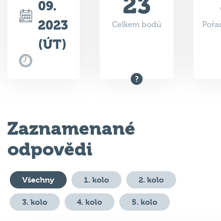
23
09.
2023
Celkem bodů
Pořad
(ÚT)
Zaznamenané
odpovědi
Všechny
1. kolo
2. kolo
3. kolo
4. kolo
5. kolo