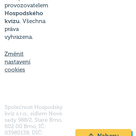
provozovatelem
Hospodského
kvízu
. Všechna
práva
vyhrazena.
Změnit
nastavení
cookies
Společnost Hospodský
kvíz s.r.o., sídlem Nové
sady 988/2, Staré Brno,
602 00 Brno, IČ:
03980138, DIČ:
Nahoru