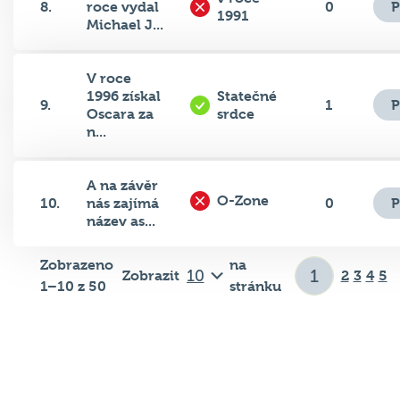
P
8.
roce vydal
0
1991
Michael J...
V roce
1996 získal
Statečné
P
9.
1
Oscara za
srdce
n...
A na závěr
O-Zone
P
10.
nás zajímá
0
název as...
Zobrazeno
na
Zobrazit
2
3
4
5
1–10 z 50
stránku