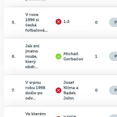
V roce
1996 si
1:2
P
5.
0
česká
fotbalová...
Jak zní
jméno
Michail
P
6.
muže,
1
Gorbačov
který
obdr...
V srpnu
Josef
roku 1998
Klíma a
P
7.
0
došlo po
Radek
odv...
John
Ve kterém
v roce