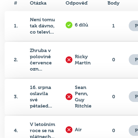
#
Otázka
Odpověď
Body
Není tomu
6 dílů
P
1.
tak dávno,
1
co televi...
Zhruba v
polovině
Ricky
P
2.
0
července
Martin
ozn...
16. srpna
Sean
oslavila
Penn,
P
3.
0
své
Guy
pětašed...
Ritchie
V letošním
Air
P
4.
roce se na
0
plátnech...