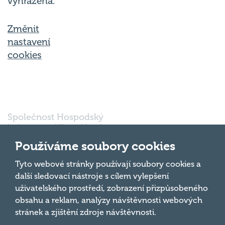
Změnit
nastavení
cookies
Společnost Hospodský
kvíz s.r.o., sídlem Nové
sady 988/2, Staré Brno,
602 00 Brno, IČ:
Používáme soubory cookies
03980138, DIČ:
Nahoru
CZ03980138 je vedena
Tyto webové stránky používají soubory cookies a
pod spisovou značkou
další sledovací nástroje s cílem vylepšení
a oddílem 90428 C u
uživatelského prostředí, zobrazení přizpůsobeného
Krajského soudu v
obsahu a reklam, analýzy návštěvnosti webových
Brně.
stránek a zjištění zdroje návštěvnosti.