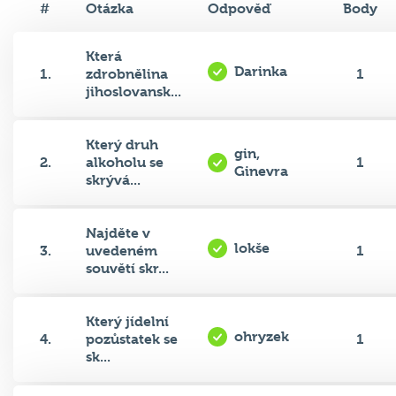
Která
Darinka
1.
zdrobnělina
1
jihoslovansk...
Který druh
gin,
2.
alkoholu se
1
Ginevra
skrývá...
Najděte v
lokše
3.
uvedeném
1
souvětí skr...
Který jídelní
ohryzek
4.
pozůstatek se
1
sk...
Czenglish