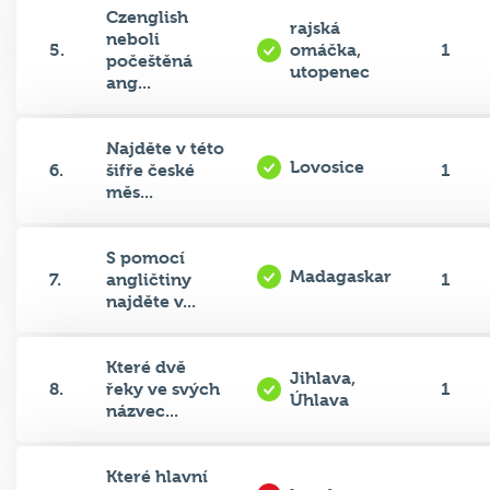
rajská
neboli
5.
omáčka,
1
počeštěná
utopenec
ang...
Najděte v této
Lovosice
6.
šifře české
1
měs...
S pomocí
Madagaskar
7.
angličtiny
1
najděte v...
Které dvě
Jihlava,
8.
řeky ve svých
1
Úhlava
názvec...
Které hlavní
Lusaka
9.
město se
0