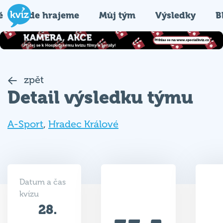
é
Kde hrajeme
Můj tým
Výsledky
B
zpět
Detail výsledku týmu
A-Sport
,
Hradec Králové
Datum a čas
kvízu
28.
33.5
07.