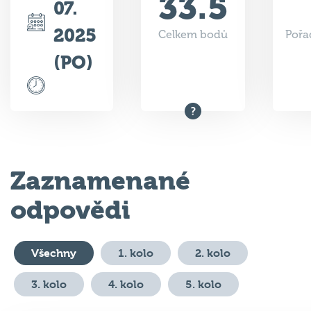
2025
Celkem bodů
Pořa
(PO)
Zaznamenané
odpovědi
Všechny
1. kolo
2. kolo
3. kolo
4. kolo
5. kolo
#
Otázka
Odpověď
Body