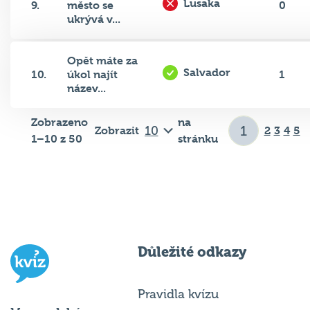
ukrývá v...
Opět máte za
Salvador
10.
úkol najít
1
název...
Zobrazeno
na
Zobrazit
2
3
4
5
1–10 z 50
stránku
Důležité odkazy
Pravidla kvízu
Hospodský
Chci hrát