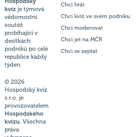
kvíz
je týmová
Chci kvíz ve svém podniku
vědomostní
soutěž
Chci moderovat
probíhající v
Chci jet na MČR
desítkách
podniků po celé
Chci se zeptat
republice každý
týden.
© 2026
Hospodský kvíz
s.r.o. je
provozovatelem
Hospodského
kvízu
. Všechna
práva
vyhrazena.