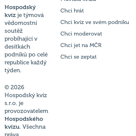
Hospodský
Chci hrát
kvíz
je týmová
Chci kvíz ve svém podniku
vědomostní
soutěž
Chci moderovat
probíhající v
Chci jet na MČR
desítkách
podniků po celé
Chci se zeptat
republice každý
týden.
© 2026
Hospodský kvíz
s.r.o. je
provozovatelem
Hospodského
kvízu
. Všechna
práva