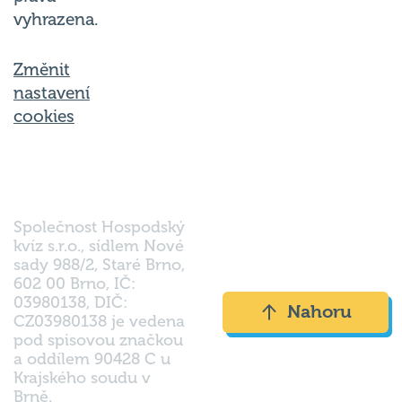
vyhrazena.
Změnit
nastavení
cookies
Společnost Hospodský
kvíz s.r.o., sídlem Nové
sady 988/2, Staré Brno,
602 00 Brno, IČ:
03980138, DIČ:
Nahoru
CZ03980138 je vedena
pod spisovou značkou
a oddílem 90428 C u
Krajského soudu v
Brně.