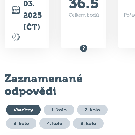
36.5
03.
2025
Celkem bodů
Pořa
(ČT)
Zaznamenané
odpovědi
Všechny
1. kolo
2. kolo
3. kolo
4. kolo
5. kolo