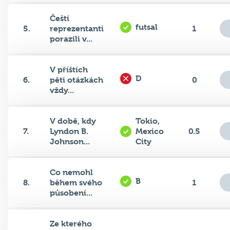
Čeští
futsal
5.
reprezentanti
1
porazili v...
V příštích
D
6.
pěti otázkách
0
vždy...
V době, kdy
Tokio,
7.
Lyndon B.
Mexico
0.5
Johnson...
City
Co nemohl
B
8.
během svého
1
působení...
Ze kterého