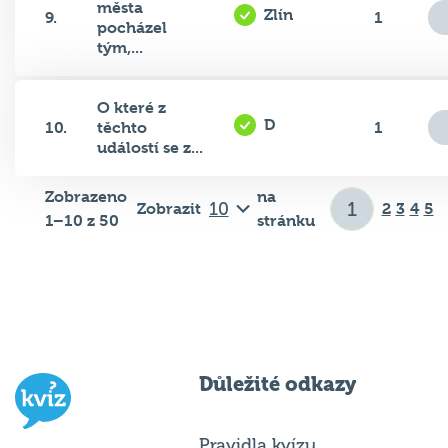
města
Zlín
9.
1
pocházel
tým,...
O které z
D
10.
těchto
1
událostí se z...
Zobrazeno
na
Zobrazit
2
3
4
5
1–10 z 50
stránku
Důležité odkazy
Pravidla kvízu