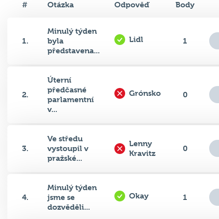
#
Otázka
Odpověď
Body
Minulý týden
Lidl
1.
byla
1
představena...
Úterní
předčasné
Grónsko
2.
0
parlamentní
v...
Ve středu
Lenny
3.
vystoupil v
0
Kravitz
pražské...
Minulý týden
Okay
4.
jsme se
1
dozvěděli...