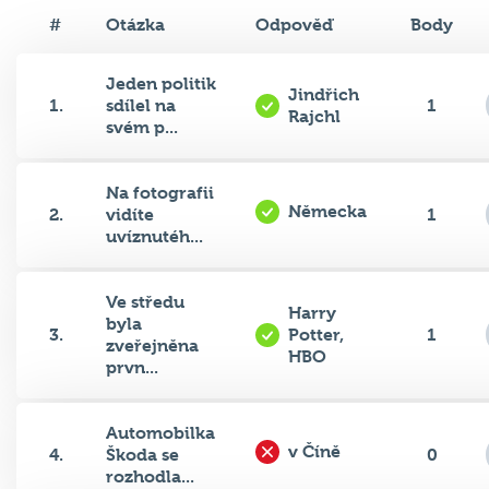
#
Otázka
Odpověď
Body
Jeden politik
Jindřich
1.
sdílel na
1
Rajchl
svém p...
Na fotografii
Německa
2.
vidíte
1
uvíznutéh...
Ve středu
Harry
byla
3.
Potter,
1
zveřejněna
HBO
prvn...
Automobilka
v Číně
4.
Škoda se
0
rozhodla...