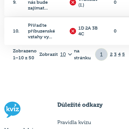
zajímat...
Přiřaďte
1D 2A 3B
10.
příbuzenské
0
4C
vztahy vy...
Zobrazeno
na
Zobrazit
2
3
4
5
1–10 z 50
stránku
Důležité odkazy
Pravidla kvízu
Hospodský
Chci hrát