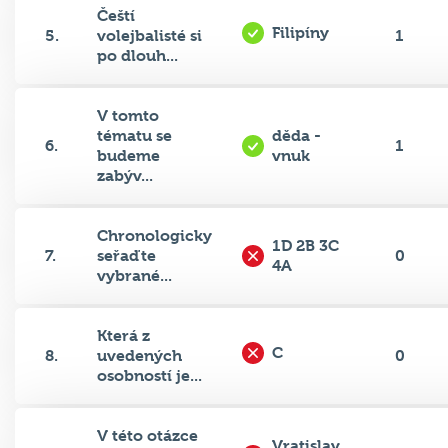
Filipíny
5.
volejbalisté si
1
po dlouh...
V tomto
tématu se
děda -
6.
1
budeme
vnuk
zabýv...
Chronologicky
1D 2B 3C
7.
seřaďte
0
4A
vybrané...
Která z
C
8.
uvedených
0
osobností je...
V této otázce
Vratislav
9.
nás bude
0
(I.)