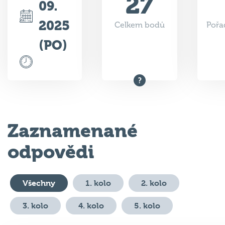
2025
Celkem bodů
Pořa
(PO)
Zaznamenané
odpovědi
Všechny
1. kolo
2. kolo
3. kolo
4. kolo
5. kolo
#
Otázka
Odpověď
Body