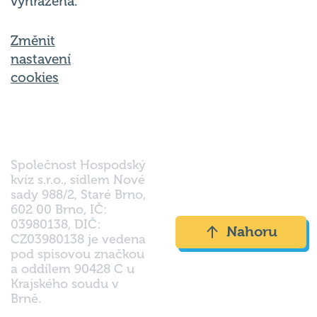
Změnit
nastavení
cookies
Společnost Hospodský
kvíz s.r.o., sídlem Nové
sady 988/2, Staré Brno,
602 00 Brno, IČ:
03980138, DIČ:
Nahoru
CZ03980138 je vedena
pod spisovou značkou
a oddílem 90428 C u
Krajského soudu v
Brně.