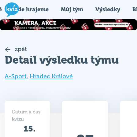
é
Kde hrajeme
Můj tým
Výsledky
B
zpět
Detail výsledku týmu
A-Sport
,
Hradec Králové
Datum a čas
kvízu
15.
27
09.