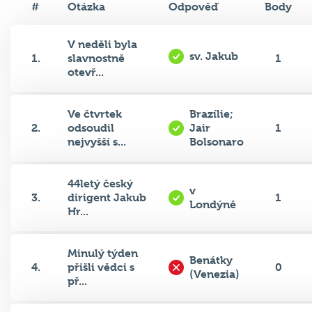
V neděli byla
sv. Jakub
1.
slavnostně
1
otevř...
Ve čtvrtek
Brazílie;
2.
odsoudil
Jair
1
nejvyšší s...
Bolsonaro
44letý český
v
3.
dirigent Jakub
1
Londýně
Hr...
Minulý týden
Benátky
4.
přišli vědci s
0
(Venezia)
př...
Čeští