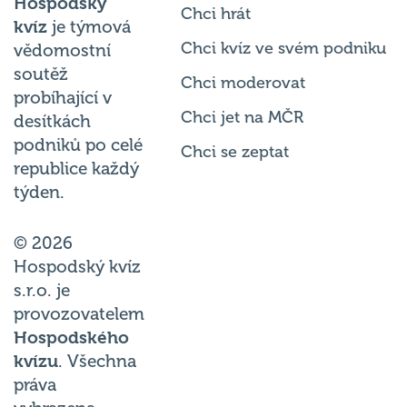
kvíz
je týmová
Chci kvíz ve svém podniku
vědomostní
soutěž
Chci moderovat
probíhající v
Chci jet na MČR
desítkách
podniků po celé
Chci se zeptat
republice každý
týden.
© 2026
Hospodský kvíz
s.r.o. je
provozovatelem
Hospodského
kvízu
. Všechna
práva
vyhrazena.