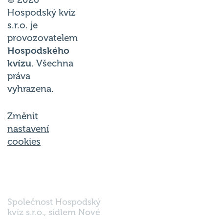
© 2026
Hospodský kvíz
s.r.o. je
provozovatelem
Hospodského
kvízu
. Všechna
práva
vyhrazena.
Změnit
nastavení
cookies
Společnost Hospodský
kvíz s.r.o., sídlem Nové