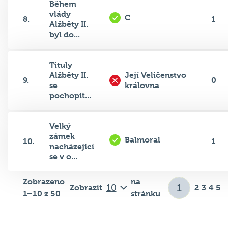
Během
vlády
C
8.
1
Alžběty II.
byl do...
Tituly
Alžběty II.
Její Veličenstvo
9.
0
se
královna
pochopit...
Velký
zámek
Balmoral
10.
1
nacházející
se v o...
Zobrazeno
na
Zobrazit
2
3
4
5
1–10 z 50
stránku