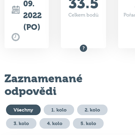
33.5
09.
2022
Celkem bodů
Pořad
(PO)
Zaznamenané
odpovědi
Všechny
1. kolo
2. kolo
3. kolo
4. kolo
5. kolo