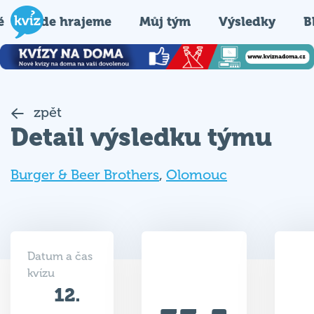
é
Kde hrajeme
Můj tým
Výsledky
B
zpět
Detail výsledku týmu
Burger & Beer Brothers
,
Olomouc
Datum a čas
kvízu
12.