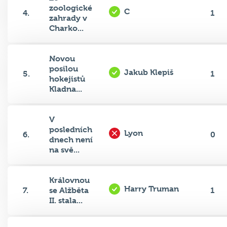
zoologické
C
4.
1
zahrady v
Charko...
Novou
posilou
Jakub Klepiš
5.
1
hokejistů
Kladna...
V
posledních
Lyon
6.
0
dnech není
na svě...
Královnou
Harry Truman
7.
se Alžběta
1
II. stala...