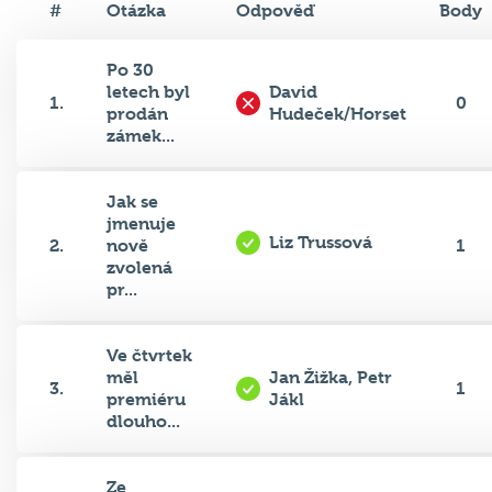
#
Otázka
Odpověď
Body
Po 30
letech byl
David
1.
0
prodán
Hudeček/Horset
zámek...
Jak se
jmenuje
Liz Trussová
2.
nově
1
zvolená
pr...
Ve čtvrtek
měl
Jan Žižka, Petr
3.
1
premiéru
Jákl
dlouho...
Ze