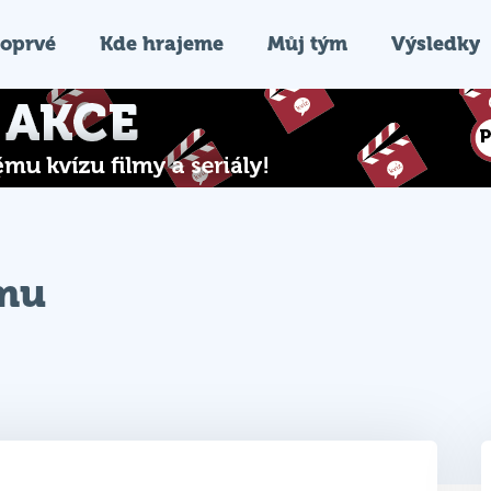
oprvé
Kde hrajeme
Můj tým
Výsledky
ýmu