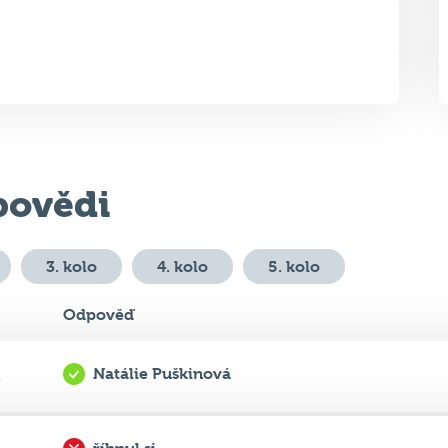
ovědi
3. kolo
4. kolo
5. kolo
Odpověď
Natálie Puškinová
.
říhnul si
.