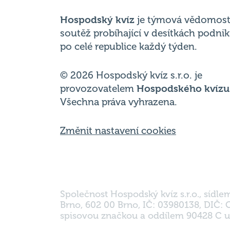
po celé republice každý týden.
© 2026 Hospodský kvíz s.r.o. je
provozovatelem
Hospodského kvízu
Všechna práva vyhrazena.
Změnit nastavení cookies
Společnost Hospodský kvíz s.r.o., sídle
Brno, 602 00 Brno, IČ: 03980138, DIČ:
spisovou značkou a oddílem 90428 C u