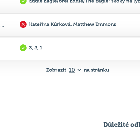
Kateřina Kůrková, Matthew Emmons
..
3, 2, 1
Zobrazit
na stránku
Důležité od
Pravidla kvízu
ní
Chci hrát
ků