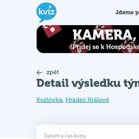
Jdeme p
zpět
Detail výsledku t
Kozlovka
,
Hradec Králové
Datum a čas kvízu
12. 11. 2025 (ST)
19:00