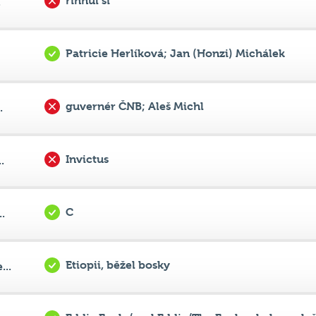
Patricie Herlíková; Jan (Honzi) Michálek
guvernér ČNB; Aleš Michl
.
Invictus
.
C
.
Etiopii, běžel bosky
...
Eddie Eagle/orel Eddie/The Eagle; skoky na ly