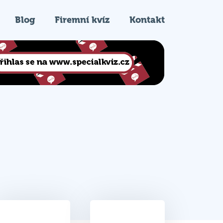
Blog
Firemní kvíz
Kontakt
23
12.
Celkem bodů
Pořadí na kvízu