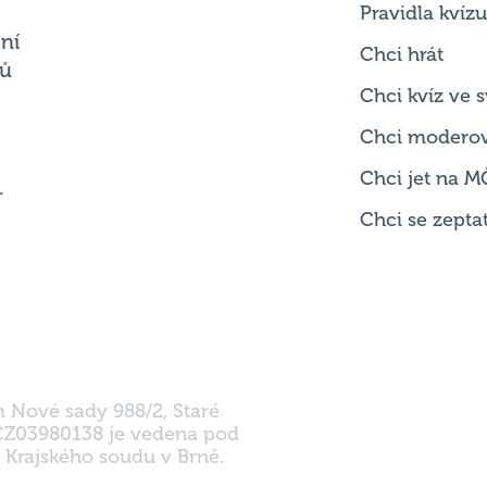
Chci kvíz ve
Chci modero
Chci jet na M
.
Chci se zepta
m Nové sady 988/2, Staré
 CZ03980138 je vedena pod
 Krajského soudu v Brně.