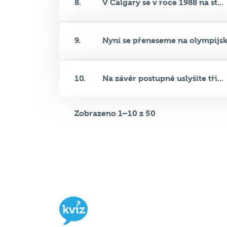
9.
Nyní se přeneseme na olympijsk.
10.
Na závěr postupně uslyšíte tři...
Zobrazeno 1–10 z 50
Hospodský kvíz
je týmová vědomost
soutěž probíhající v desítkách podni