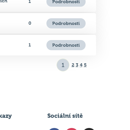
0
Podrobnosti
1
Podrobnosti
2
3
4
5
kazy
Sociální sítě