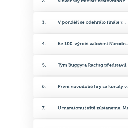
3.
V pondělí se odehrálo finále r...
4.
Ke 100. výročí založení Národn..
5.
Tým Buggyra Racing představil..
6.
První novodobé hry se konaly v..
7.
U maratonu ještě zůstaneme. Me
8.
V Calgary se v roce 1988 na st...