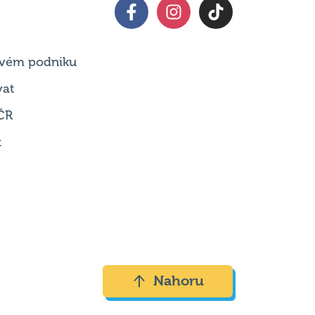
 svém podniku
vat
ČR
t
Nahoru