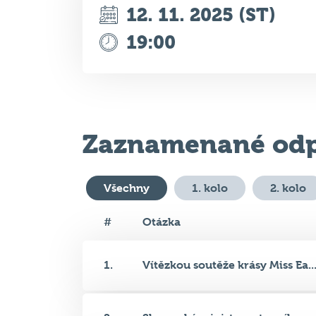
Zaznamenané odp
Všechny
1. kolo
2. kolo
#
Otázka
1.
Vítězkou soutěže krásy Miss Ea..
2.
Slovenský ministr cestovního r..