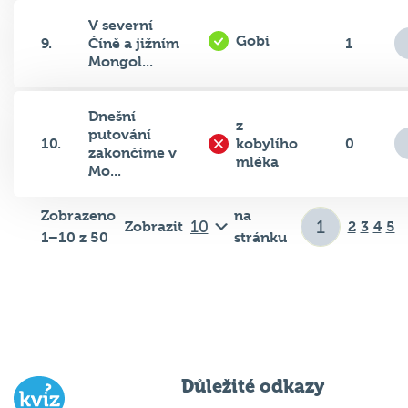
V severní
Gobi
9.
Číně a jižním
1
Mongol...
Dnešní
z
putování
10.
kobylího
0
zakončíme v
mléka
Mo...
Zobrazeno
na
Zobrazit
2
3
4
5
1–10 z 50
stránku
Důležité odkazy