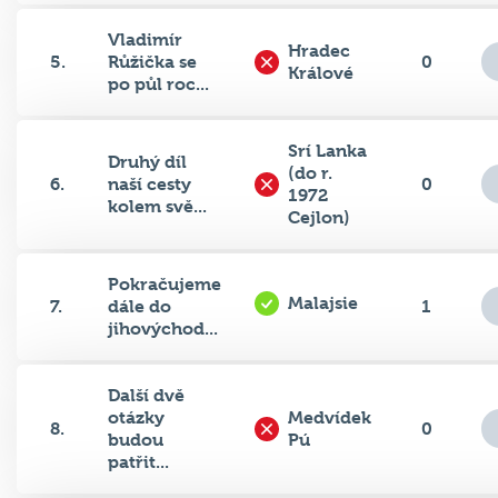
Vladimír
Hradec
5.
Růžička se
0
Králové
po půl roc...
Srí Lanka
Druhý díl
(do r.
6.
naší cesty
0
1972
kolem svě...
Cejlon)
Pokračujeme
Malajsie
7.
dále do
1
jihovýchod...
Další dvě
otázky
Medvídek
8.
0
budou
Pú
patřit...