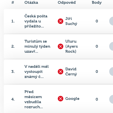
#
Otázka
Odpověď
Body
Česká pošta
Jiří
1.
vydala u
0
Suchý
příležito...
Turistům se
Uluru
2.
minulý týden
(Ayers
0
uzavř...
Rock)
V neděli měl
David
3.
vystoupit
0
Černý
známý č...
Před
měsícem
Google
4.
0
vzbudila
rozruch...