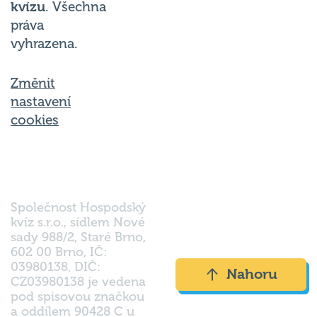
kvízu
. Všechna
práva
vyhrazena.
Změnit
nastavení
cookies
Společnost Hospodský
kvíz s.r.o., sídlem Nové
sady 988/2, Staré Brno,
602 00 Brno, IČ:
03980138, DIČ:
Nahoru
CZ03980138 je vedena
pod spisovou značkou
a oddílem 90428 C u