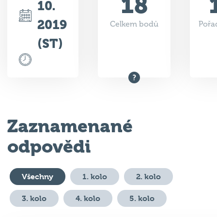
18
10.
2019
Celkem bodů
Pořad
(ST)
Zaznamenané
odpovědi
Všechny
1. kolo
2. kolo
3. kolo
4. kolo
5. kolo