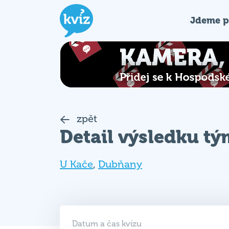
Jdeme p
zpět
Detail výsledku t
U Kače
,
Dubňany
Datum a čas kvízu
07. 05. 2025 (ST)
19:00