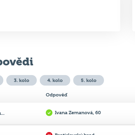
ovědi
3. kolo
4. kolo
5. kolo
Odpověď
Ivana Zemanová, 60
...
Bratislavský hrad
..