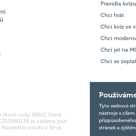
Chci kvíz ve
Chci modero
Chci jet na M
.
Chci se zepta
m Nové sady 988/2, Staré
Používáme
 CZ03980138 je vedena pod
 Krajského soudu v Brně.
Tyto webové str
nástroje s cílem
přizpůsobeného
stránek a zjiště