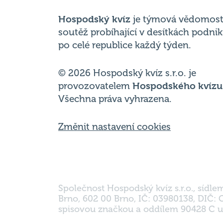
po celé republice každý týden.
© 2026 Hospodský kvíz s.r.o. je
provozovatelem
Hospodského kvízu
Všechna práva vyhrazena.
Změnit nastavení cookies
Společnost Hospodský kvíz s.r.o., sídle
Brno, 602 00 Brno, IČ: 03980138, DIČ:
spisovou značkou a oddílem 90428 C u