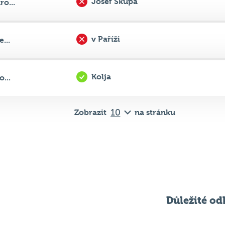
v Paříži
...
Kolja
...
Zobrazit
na stránku
Důležité od
Pravidla kvízu
ní
Chci hrát
ků