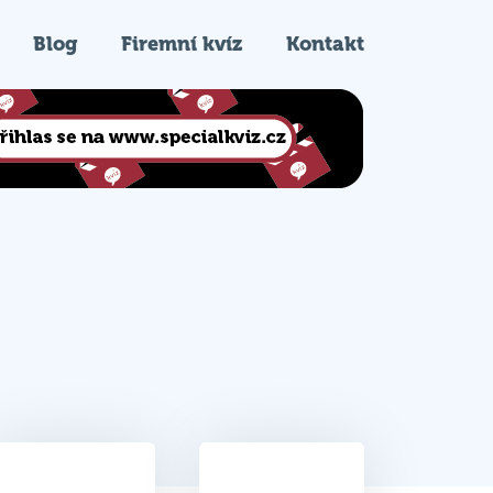
Blog
Firemní kvíz
Kontakt
18
5.
Celkem bodů
Pořadí na kvízu