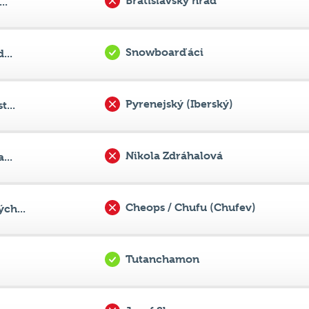
Snowboarďáci
...
Pyrenejský (Iberský)
...
Nikola Zdráhalová
...
Cheops / Chufu (Chufev)
ch...
Tutanchamon
Josef Skupa
o...