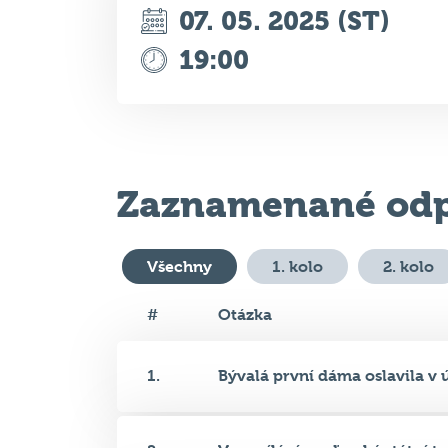
Zaznamenané odp
Všechny
1. kolo
2. kolo
#
Otázka
1.
Bývalá první dáma oslavila v ú
2.
Ve vysílání maďarské státní te.