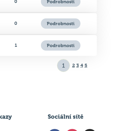
0
Podrobnosti
1
Podrobnosti
2
3
4
5
kazy
Sociální sítě