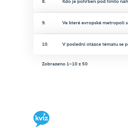
9.
Ve které evropské metropoli se
10.
V poslední otázce tématu se po
Zobrazeno 1–10 z 50
Hospodský kvíz
je týmová vědomost
soutěž probíhající v desítkách podni