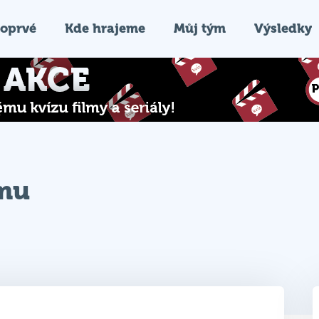
oprvé
Kde hrajeme
Můj tým
Výsledky
ýmu