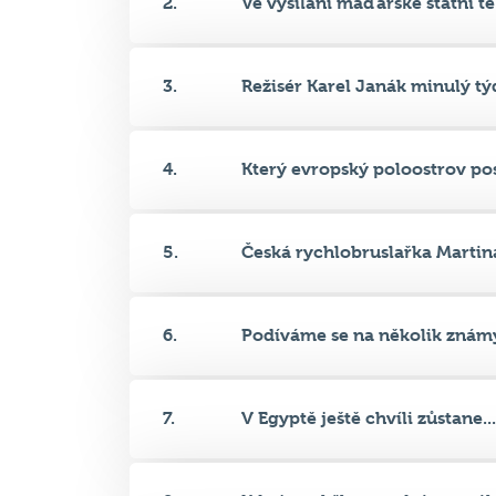
3.
Režisér Karel Janák minulý týd
4.
Který evropský poloostrov post
5.
Česká rychlobruslařka Martina
6.
Podíváme se na několik známý
7.
V Egyptě ještě chvíli zůstane...
8.
Kdo je pohřben pod tímto náhr