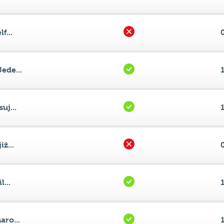
ede...
uj...
ž...
...
aro...
ro...