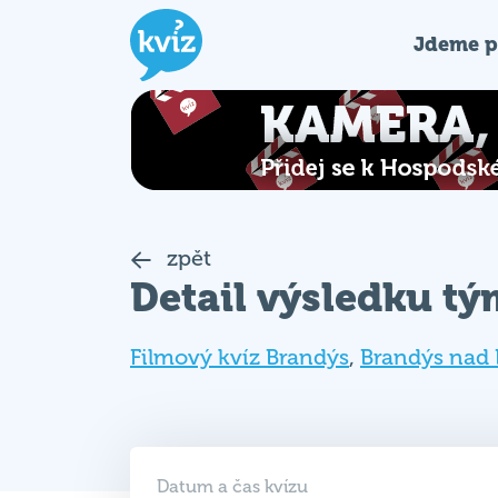
Jdeme p
zpět
Detail výsledku t
Filmový kvíz Brandýs
,
Brandýs nad
Datum a čas kvízu
05. 11. 2018 (PO)