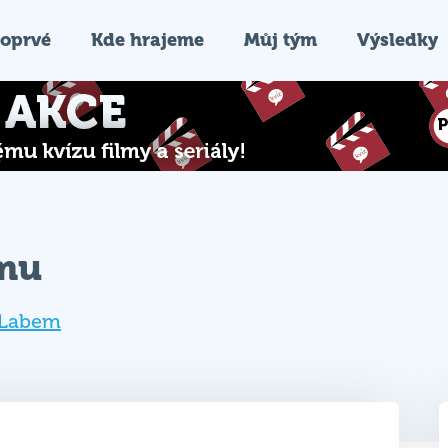
oprvé
Kde hrajeme
Můj tým
Výsledky
ýmu
 Labem