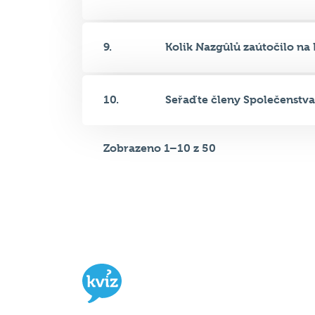
10.
Seřaďte členy Společenstva 
Zobrazeno 1–10 z 50
Hospodský kvíz
je týmová vědomost
soutěž probíhající v desítkách podni