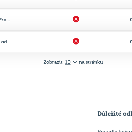
od...
Zobrazit
na stránku
Důležité od
Pravidla kvízu
ní
Chci hrát
ků