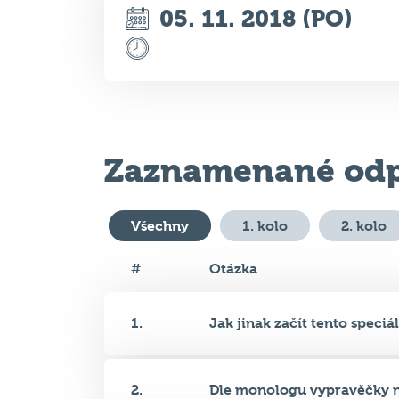
Zaznamenané odp
Všechny
1. kolo
2. kolo
#
Otázka
1.
Jak jinak začít tento speciál,
2.
Dle monologu vypravěčky na
3.
U zrodu Prstenů moci stáli el