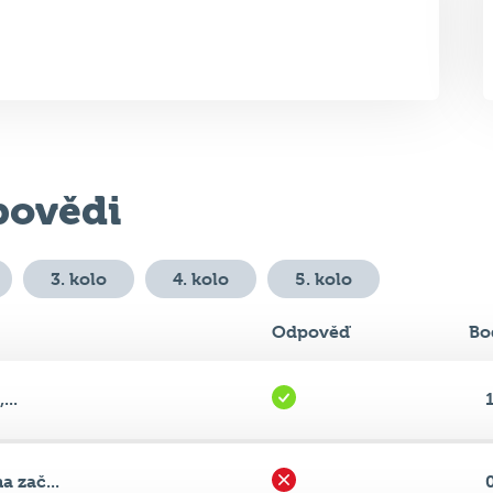
ovědi
3. kolo
4. kolo
5. kolo
Odpověď
Bo
...
 zač...
f...