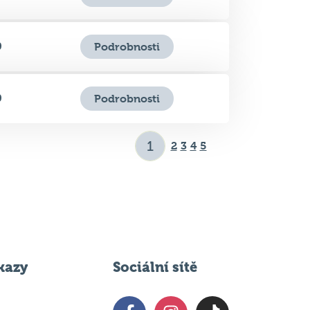
0
Podrobnosti
2
3
4
5
kazy
Sociální sítě