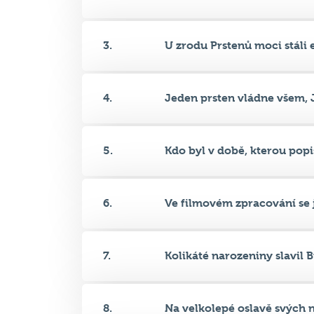
4.
Jeden prsten vládne všem, J
5.
Kdo byl v době, kterou popis
6.
Ve filmovém zpracování se ji
7.
Kolikáté narozeniny slavil Bil
8.
Na velkolepé oslavě svých n
9.
Kolik Nazgûlů zaútočilo na F