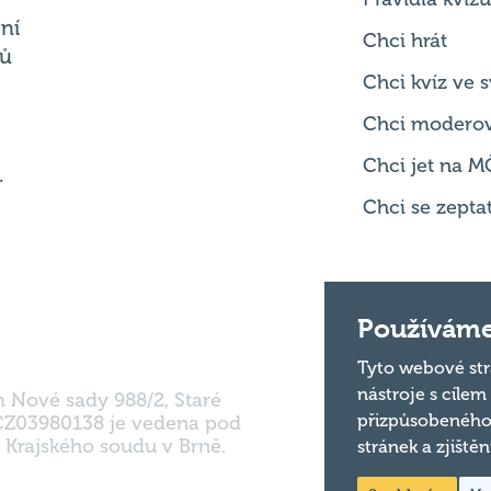
Chci kvíz ve
Chci modero
Chci jet na M
.
Chci se zepta
m Nové sady 988/2, Staré
Používáme
 CZ03980138 je vedena pod
 Krajského soudu v Brně.
Tyto webové str
nástroje s cílem
přizpůsobeného
stránek a zjiště