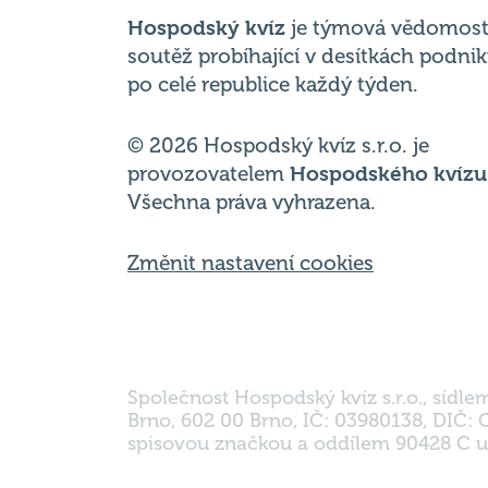
po celé republice každý týden.
© 2026 Hospodský kvíz s.r.o. je
provozovatelem
Hospodského kvízu
Všechna práva vyhrazena.
Změnit nastavení cookies
Společnost Hospodský kvíz s.r.o., sídle
Brno, 602 00 Brno, IČ: 03980138, DIČ:
spisovou značkou a oddílem 90428 C u