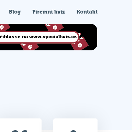
Blog
Firemní kvíz
Kontakt
26
9.
Celkem bodů
Pořadí na kvízu