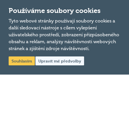
© 2026
Používáme soubory cookies
Hospodský kvíz
s.r.o. je
Tyto webové stránky používají soubory cookies a
další sledovací nástroje s cílem vylepšení
provozovatelem
uživatelského prostředí, zobrazení přizpůsobeného
Hospodského
obsahu a reklam, analýzy návštěvnosti webových
kvízu
. Všechna
stránek a zjištění zdroje návštěvnosti.
práva
vyhrazena.
Souhlasím
Upravit mé předvolby
Změnit
nastavení
cookies
Společnost Hospodský