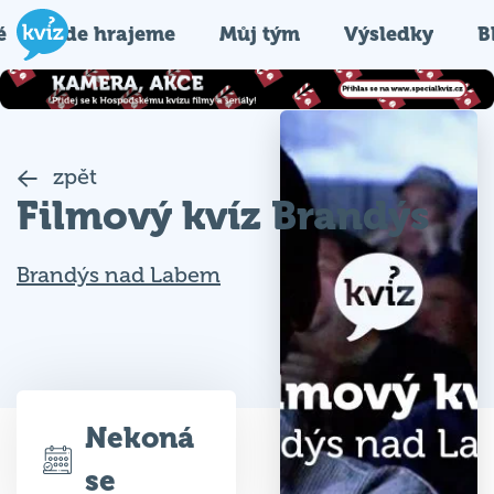
é
Kde hrajeme
Můj tým
Výsledky
B
zpět
Filmový kvíz Brandýs
Brandýs nad Labem
Nekoná
se