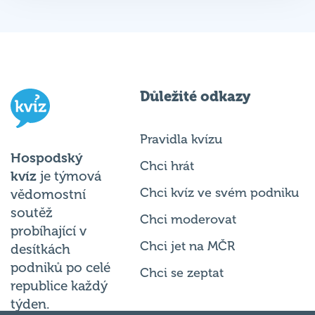
Důležité odkazy
Pravidla kvízu
Hospodský
Chci hrát
kvíz
je týmová
Chci kvíz ve svém podniku
vědomostní
soutěž
Chci moderovat
probíhající v
Chci jet na MČR
desítkách
podniků po celé
Chci se zeptat
republice každý
týden.