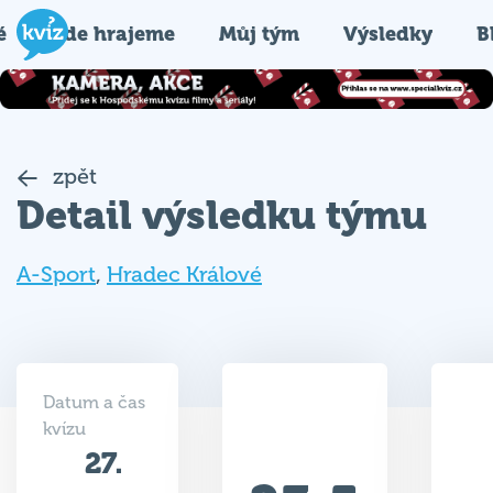
é
Kde hrajeme
Můj tým
Výsledky
B
zpět
Detail výsledku týmu
A-Sport
,
Hradec Králové
Datum a čas
kvízu
27.
23.5
03.