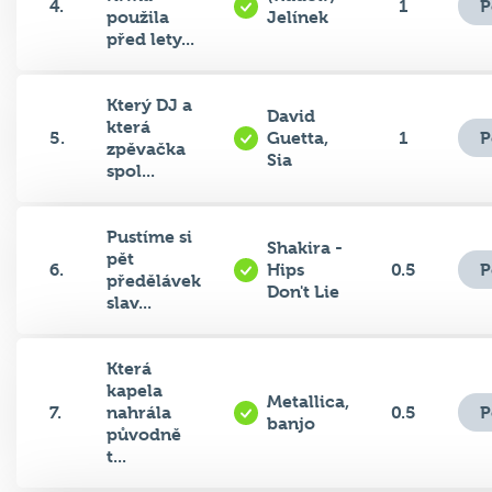
před lety...
Který DJ a
David
která
P
5.
Guetta,
1
zpěvačka
Sia
spol...
Pustíme si
Shakira -
pět
P
6.
Hips
0.5
předělávek
Don't Lie
slav...
Která
kapela
Metallica,
P
7.
nahrála
0.5
banjo
původně
t...