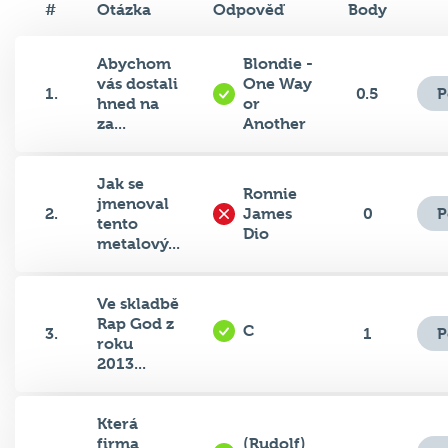
Abychom
Blondie -
vás dostali
One Way
P
1.
0.5
hned na
or
za...
Another
Jak se
Ronnie
jmenoval
P
2.
James
0
tento
Dio
metalový...
Ve skladbě
Rap God z
C
P
3.
1
roku
2013...
Která
firma
(Rudolf)
P
4.
1
použila
Jelínek