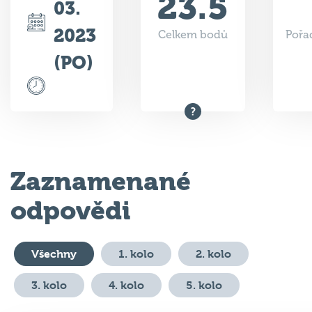
2023
Celkem bodů
Pořad
(PO)
Zaznamenané
odpovědi
Všechny
1. kolo
2. kolo
3. kolo
4. kolo
5. kolo
#
Otázka
Odpověď
Body