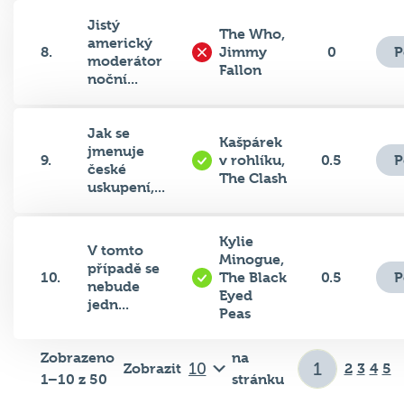
Jistý
The Who,
americký
P
8.
Jimmy
0
moderátor
Fallon
noční...
Jak se
Kašpárek
jmenuje
P
9.
v rohlíku,
0.5
české
The Clash
uskupení,...
Kylie
V tomto
Minogue,
případě se
P
10.
The Black
0.5
nebude
Eyed
jedn...
Peas
Zobrazeno
na
Zobrazit
2
3
4
5
1–10 z 50
stránku