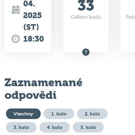
2025
Celkem bodů
Poř
(ST)
18:30
Zaznamenané
odpovědi
Všechny
1. kolo
2. kolo
3. kolo
4. kolo
5. kolo