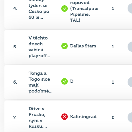
4.
(Transalpine
1
Česko po
Pipeline,
60 le...
TAL)
V těchto
dnech
Dallas Stars
5.
1
začíná
play-off...
Tonga a
Togo sice
D
6.
1
mají
podobné...
Dříve v
Prusku,
Kaliningrad
7.
0
nyní v
Rusku....