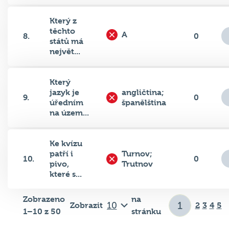
Který z
těchto
A
8.
0
států má
největ...
Který
jazyk je
angličtina;
9.
0
úředním
španělština
na územ...
Ke kvízu
patří i
Turnov;
10.
0
pivo,
Trutnov
které s...
Zobrazeno
na
Zobrazit
2
3
4
5
1–10 z 50
stránku