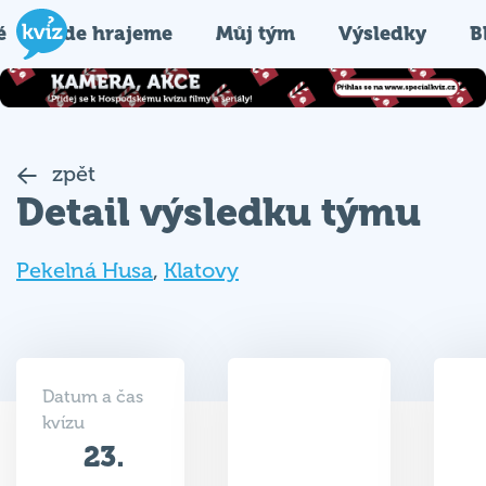
é
Kde hrajeme
Můj tým
Výsledky
B
zpět
Detail výsledku týmu
Pekelná Husa
,
Klatovy
Datum a čas
kvízu
23.
33
04.