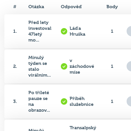
#
Otázka
Odpověď
Body
Před lety
investoval
Láďa
1.
1
47letý
Hruška
mo...
Minulý
v
týden se
2.
záchodové
1
stalo
míse
virálním...
Po tříleté
pauze se
Příběh
3.
1
na
služebnice
obrazov...
Transalpský
Minulý
ropovod
týden se