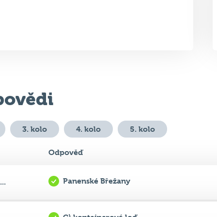
ovědi
3. kolo
4. kolo
5. kolo
Odpověď
Panenské Břežany
..
C) kontejnerová loď
.