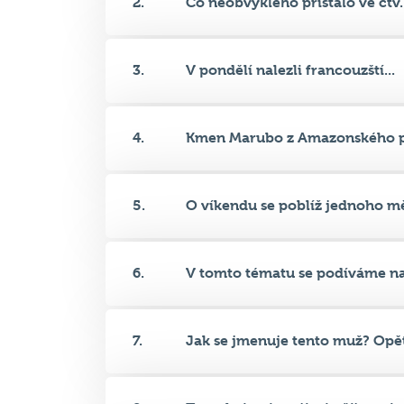
3.
V pondělí nalezli francouzští...
4.
Kmen Marubo z Amazonského pr
5.
O víkendu se poblíž jednoho mě
6.
V tomto tématu se podíváme na.
7.
Jak se jmenuje tento muž? Opět
8.
Tentokrát nás zajímá příjmení...