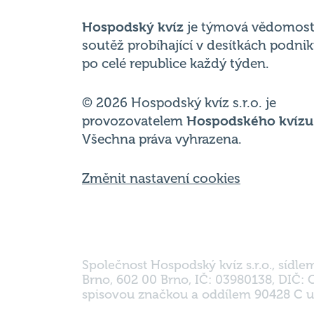
po celé republice každý týden.
© 2026 Hospodský kvíz s.r.o. je
provozovatelem
Hospodského kvízu
Všechna práva vyhrazena.
Změnit nastavení cookies
Společnost Hospodský kvíz s.r.o., sídle
Brno, 602 00 Brno, IČ: 03980138, DIČ:
spisovou značkou a oddílem 90428 C u