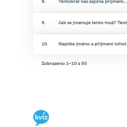
9.
Jak se jmenuje tento muž? Tent.
10.
Napište jméno a příjmení tohot.
Zobrazeno 1–10 z 50
Hospodský kvíz
je týmová vědomost
soutěž probíhající v desítkách podni