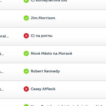
Jim Morrison
C) na pornu
al...
Nové Město na Moravě
...
Robert Kennedy
..
Casey Affleck
...
Hana Brejchová; Lásky jedné plavovlásky