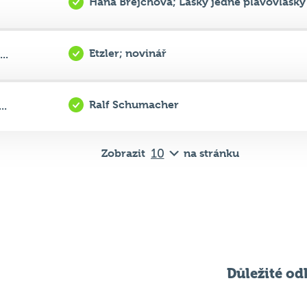
Etzler; novinář
..
Ralf Schumacher
..
Zobrazit
na stránku
Důležité od
Pravidla kvízu
ní
Chci hrát
ků