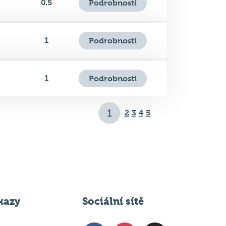
1
Podrobnosti
1
Podrobnosti
2
3
4
5
kazy
Sociální sítě