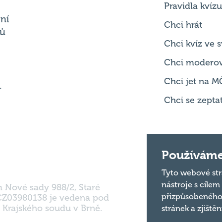
Chci kvíz ve
Chci modero
Chci jet na M
.
Chci se zepta
m Nové sady 988/2, Staré
Používáme
 CZ03980138 je vedena pod
 Krajského soudu v Brně.
Tyto webové str
nástroje s cílem
přizpůsobeného
stránek a zjiště