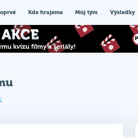
oprvé
Kde hrajeme
Můj tým
Výsledky
ýmu
c