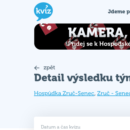
Jdeme p
zpět
Detail výsledku t
Hospůdka Zruč-Senec
,
Zruč - Sene
Datum a čas kvízu
27. 05. 2025 (ÚT)
18:00