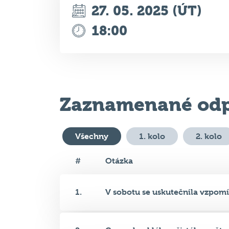
Zaznamenané odp
Všechny
1. kolo
2. kolo
#
Otázka
1.
V sobotu se uskutečnila vzpomí.
2.
Co neobvyklého přistálo ve čtv..