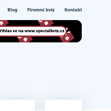
Blog
Firemní kvíz
Kontakt
39.5
1.
Celkem bodů
Pořadí na kvízu