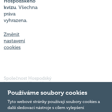
kvízu
. Všechna
práva
vyhrazena.
Změnit
nastavení
cookies
Společnost Hospodský
kvíz s.r.o., sídlem Nové
sady 988/2, Staré Brno,
602 00 Brno, IČ:
Používáme soubory cookies
03980138, DIČ:
Nahoru
CZ03980138 je vedena
Tyto webové stránky používají soubory cookies a
pod spisovou značkou
další sledovací nástroje s cílem vylepšení
a oddílem 90428 C u