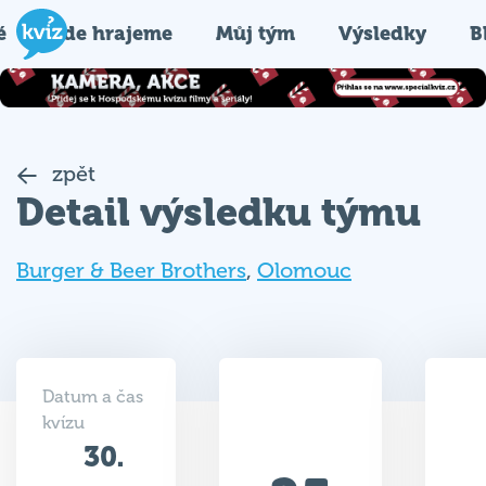
é
Kde hrajeme
Můj tým
Výsledky
B
zpět
Detail výsledku týmu
Burger & Beer Brothers
,
Olomouc
Datum a čas
kvízu
30.
25
04.