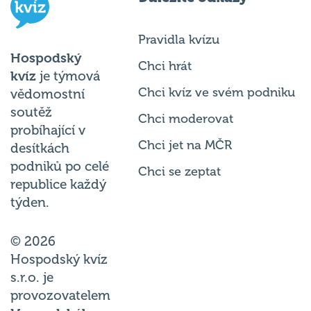
Pravidla kvízu
Hospodský
Chci hrát
kvíz
je týmová
Chci kvíz ve svém podniku
vědomostní
soutěž
Chci moderovat
probíhající v
Chci jet na MČR
desítkách
podniků po celé
Chci se zeptat
republice každý
týden.
© 2026
Hospodský kvíz
s.r.o. je
provozovatelem
Hospodského