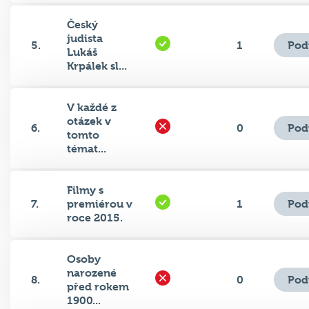
Český
judista
Pod
5.
1
Lukáš
Krpálek sl...
V každé z
otázek v
Pod
6.
0
tomto
témat...
Filmy s
Pod
7.
premiérou v
1
roce 2015.
Osoby
narozené
Pod
8.
0
před rokem
1900...