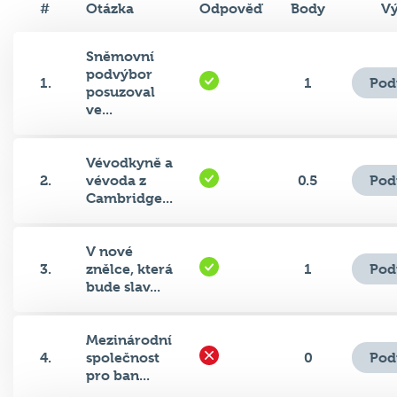
Sněmovní
podvýbor
Pod
1.
1
posuzoval
ve...
Vévodkyně a
Pod
2.
vévoda z
0.5
Cambridge...
V nové
Pod
3.
znělce, která
1
bude slav...
Mezinárodní
Pod
4.
společnost
0
pro ban...