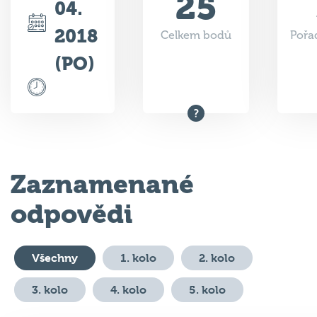
2018
Celkem bodů
Pořad
(PO)
Zaznamenané
odpovědi
Všechny
1. kolo
2. kolo
3. kolo
4. kolo
5. kolo
#
Otázka
Odpověď
Body
Vý