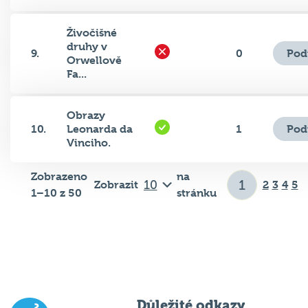
Živočišné
druhy v
Pod
9.
0
Orwellově
Fa...
Obrazy
Pod
10.
Leonarda da
1
Vinciho.
Zobrazeno
na
Zobrazit
2
3
4
5
1–10 z 50
stránku
Důležité odkazy