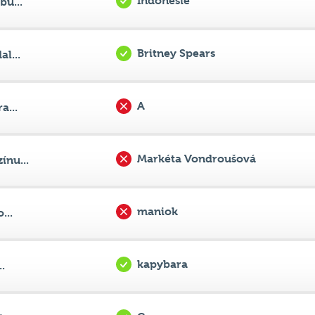
Indonésie
bu...
Britney Spears
l...
A
a...
Markéta Vondroušová
ínu...
maniok
...
kapybara
.