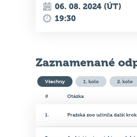
06. 08. 2024 (ÚT)
19:30
Zaznamenané odp
Všechny
1. kolo
2. kolo
#
Otázka
1.
Pražská zoo učinila další krok.