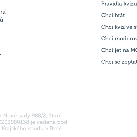
Pravidla kvízu
ní
Chci hrát
ků
Chci kvíz ve
Chci modero
Chci jet na M
.
Chci se zepta
m Nové sady 988/2, Staré
 CZ03980138 je vedena pod
 Krajského soudu v Brně.