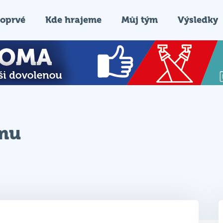
oprvé
Kde hrajeme
Můj tým
Výsledky
ýmu