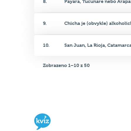
8.
Payara, Tucunare nebo Arapai
9.
Chicha je (obvykle) alkoholick
10.
San Juan, La Rioja, Catamarca.
Zobrazeno 1–10 z 50