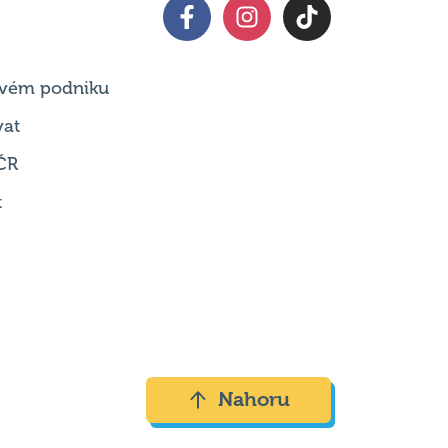
 svém podniku
vat
ČR
t
Nahoru