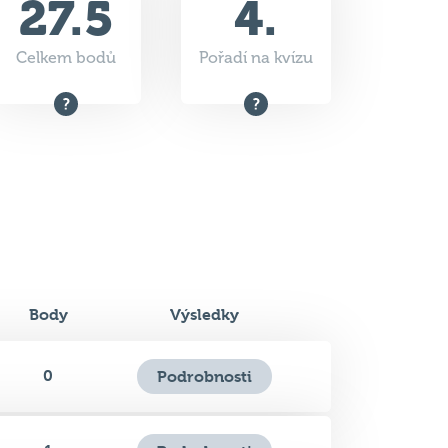
27.5
4.
Celkem bodů
Pořadí na kvízu
Body
Výsledky
0
Podrobnosti