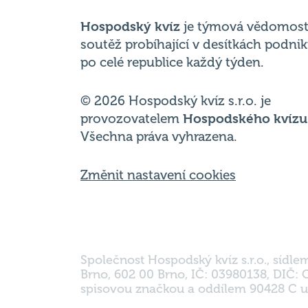
Hospodský kvíz
je týmová vědomost
soutěž probíhající v desítkách podni
po celé republice každý týden.
© 2026 Hospodský kvíz s.r.o. je
provozovatelem
Hospodského kvízu
Všechna práva vyhrazena.
Změnit nastavení cookies
Společnost Hospodský kvíz s.r.o., sídle
Brno, 602 00 Brno, IČ: 03980138, DIČ:
spisovou značkou a oddílem 90428 C u