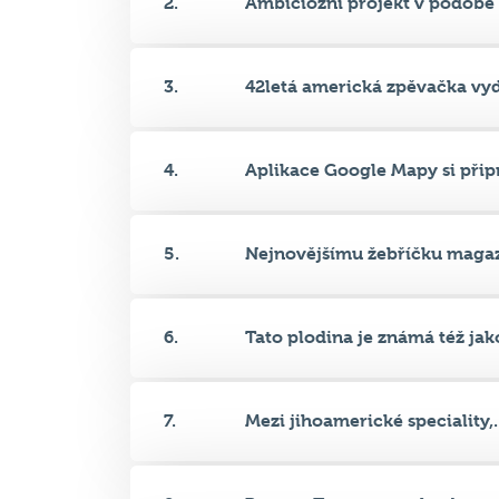
2.
Ambiciózní projekt v podobě 
3.
42letá americká zpěvačka vyda
4.
Aplikace Google Mapy si připr
5.
Nejnovějšímu žebříčku magaz
6.
Tato plodina je známá též jako
7.
Mezi jihoamerické speciality,..