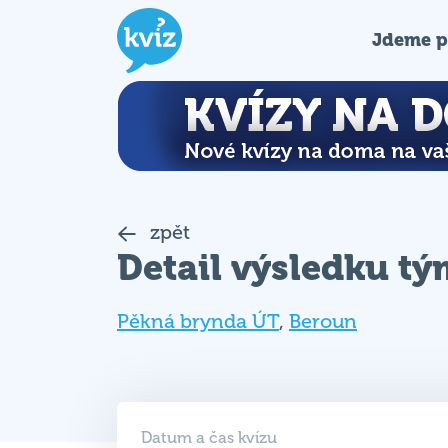
Jdeme p
zpět
Detail výsledku t
Pěkná brynda ÚT
,
Beroun
Datum a čas kvízu