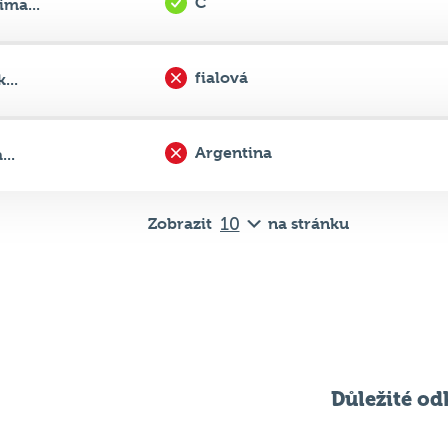
C
ma...
fialová
...
Argentina
..
Zobrazit
na stránku
Důležité od