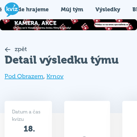
é
Kde hrajeme
Můj tým
Výsledky
B
zpět
Detail výsledku týmu
Pod Obrazem
,
Krnov
Datum a čas
kvízu
18.
12.5
04.