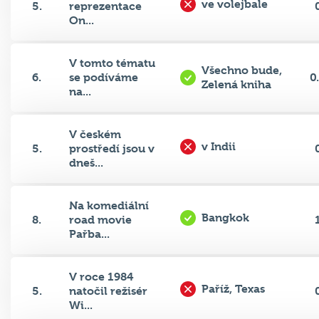
On...
V tomto tématu
Všechno bude,
6.
se podíváme
0
Zelená kniha
na...
V českém
v Indii
5.
prostředí jsou v
dneš...
Na komediální
Bangkok
8.
road movie
Pařba...
V roce 1984
Paříž, Texas
5.
natočil režisér
Wi...