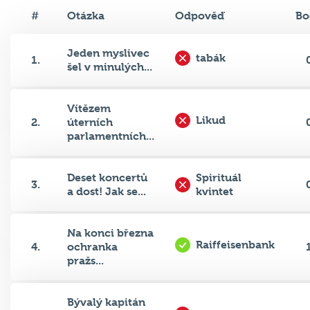
#
Otázka
Odpověď
Bo
Jeden myslivec
tabák
1.
šel v minulých...
Vítězem
Likud
2.
úterních
parlamentních...
Deset koncertů
Spirituál
3.
a dost! Jak se...
kvintet
Na konci března
Raiffeisenbank
4.
ochranka
pražs...
Bývalý kapitán
ve volejbale
5.
reprezentace