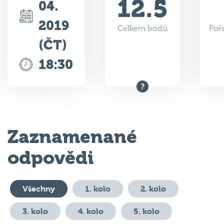
2019
Celkem bodů
Poř
(ČT)
18:30
Zaznamenané
odpovědi
Všechny
1. kolo
2. kolo
3. kolo
4. kolo
5. kolo