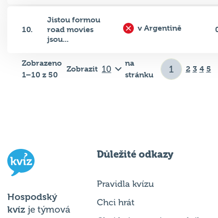
Jistou formou
v Argentině
10.
road movies
jsou...
Zobrazeno
na
Zobrazit
2
3
4
5
1–10 z 50
stránku
Důležité odkazy
Pravidla kvízu
Hospodský
Chci hrát
kvíz
je týmová
Chci kvíz ve svém podniku
vědomostní